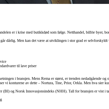
delen er i krise med butikkdød som følge. Netthandel, bilfrie byer, b
går dårlig. Men kan det være at utviklingen i stor grad er selvforskyldt v
rvice
ardvarer til lave priser
msetningen i bransjen. Mens Rema er størst, er trenden nedadgående og
 ser vi konturene av dette – Nortura, Tine, Prior, Orkla. Men hva sier 
 (BI) og Norsk Innovasjonsindeks (NHH). Tall for bransjen er vist i ta