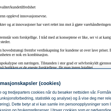
valitet/kundetilfredshet
) enn opplevd innovasjonsevne.
pekter og at innovasjoner har vært rettet inn mot å gjøre varehåndterin
remstår som forskjellige. I tråd med at konseptene er like, ser vi at k
steder.
m hovedstrategi fremfor verdiskapning for kundene ut over lave priser. 
Sannheten er nok en kombinasjon.
t apokalypse om næringen. Tilstanden i stor grad er selvforskyldt gjen
å butikken er de eneste forskjellene, får man ingen lojalitet.
rmasjonskapsler (cookies)
 og tredjeparters cookies når du besøker nettsiden vår. Formåle
)
ia og NHH
unksjonsforbedring, statistikk og analyse) og å vise deg mer re
øring). Dette betyr at vi kan samle inn personopplysninger som 
 lokasjon og brukerpreferanser. Utover cookies som er nødvendige 
019 https://finansavisen.no/meninger/debattinnlegg/2019/10/04/7456776/