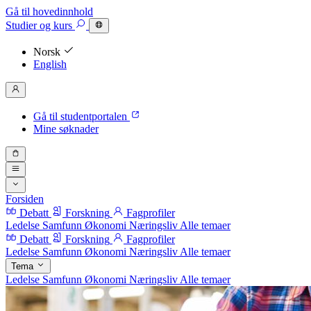
Gå til hovedinnhold
Studier
og kurs
Norsk
English
Gå til studentportalen
Mine søknader
Forsiden
Debatt
Forskning
Fagprofiler
Ledelse
Samfunn
Økonomi
Næringsliv
Alle temaer
Debatt
Forskning
Fagprofiler
Ledelse
Samfunn
Økonomi
Næringsliv
Alle temaer
Tema
Ledelse
Samfunn
Økonomi
Næringsliv
Alle temaer