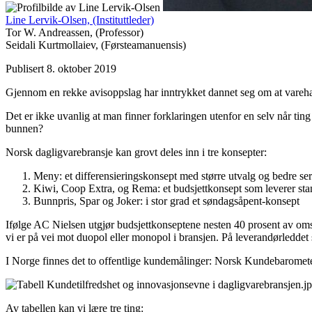
Line Lervik-Olsen,
(Instituttleder)
Tor W. Andreassen,
(Professor)
Seidali Kurtmollaiev,
(Førsteamanuensis)
Publisert 8. oktober 2019
Gjennom en rekke avisoppslag har inntrykket dannet seg om at varehan
Det er ikke uvanlig at man finner forklaringen utenfor en selv når ting 
bunnen?
Norsk dagligvarebransje kan grovt deles inn i tre konsepter:
Meny: et differensieringskonsept med større utvalg og bedre se
Kiwi, Coop Extra, og Rema: et budsjettkonsept som leverer stand
Bunnpris, Spar og Joker: i stor grad et søndagsåpent-konsept
Ifølge AC Nielsen utgjør budsjettkonseptene nesten 40 prosent av o
vi er på vei mot duopol eller monopol i bransjen. På leverandørleddet
I Norge finnes det to offentlige kundemålinger: Norsk Kundebarometer
Av tabellen kan vi lære tre ting: