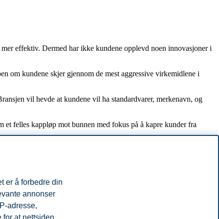
gen mer effektiv. Dermed har ikke kundene opplevd noen innovasjoner i
ampen om kundene skjer gjennom de mest aggressive virkemidlene i
Bransjen vil hevde at kundene vil ha standardvarer, merkenavn, og
nom et felles kappløp mot bunnen med fokus på å kapre kunder fra
t er å forbedre din
levante annonser
IP-adresse,
for at nettsiden
varehandelen-et-kapplop-mot-bunnen