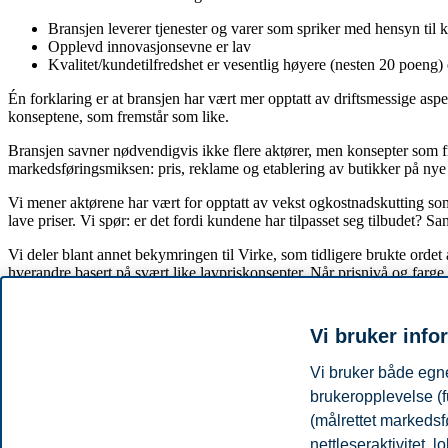
Bransjen leverer tjenester og varer som spriker med hensyn til k
Opplevd innovasjonsevne er lav
Kvalitet/kundetilfredshet er vesentlig høyere (nesten 20 poeng
Én forklaring er at bransjen har vært mer opptatt av driftsmessige as
konseptene, som fremstår som like.
Bransjen savner nødvendigvis ikke flere aktører, men konsepter som f
markedsføringsmiksen: pris, reklame og etablering av butikker på nye 
Vi mener aktørene har vært for opptatt av vekst ogkostnadskutting so
lave priser. Vi spør: er det fordi kundene har tilpasset seg tilbudet? 
Vi deler blant annet bekymringen til Virke, som tidligere brukte orde
hverandre basert på svært like lavpriskonsepter. Når prisnivå og farge p
Tekst:
Vi bruker info
Line Lervik-Olsen, professor, Handelshøyskolen BI og NHH
Vi bruker både egne
Tor W. Andreassen, professor, Norges Handelshøyskole (NHH
Seidali Kurtmollaiev, førsteamanuensis, Høyskolen Christian
brukeropplevelse (f
(målrettet markedsf
Referanse:
nettleseraktivitet,
Dette innlegget var først publisert på finansavisen.no 4. oktober 2