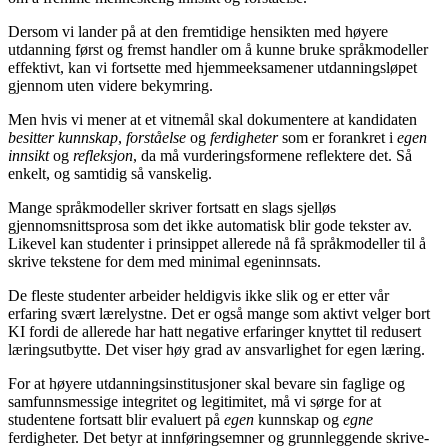
Dersom vi lander på at den fremtidige hensikten med høyere
utdanning først og fremst handler om å kunne bruke språkmodeller
effektivt, kan vi fortsette med hjemmeeksamener utdanningsløpet
gjennom uten videre bekymring.
Men hvis vi mener at et vitnemål skal dokumentere at kandidaten
besitter kunnskap
,
forståelse
og
ferdigheter
som er forankret i
egen
innsikt
og
refleksjon
, da må vurderingsformene reflektere det. Så
enkelt, og samtidig så vanskelig.
Mange språkmodeller skriver fortsatt en slags sjelløs
gjennomsnittsprosa som det ikke automatisk blir gode tekster av.
Likevel kan studenter i prinsippet allerede nå få språkmodeller til å
skrive tekstene for dem med minimal egeninnsats.
De fleste studenter arbeider heldigvis ikke slik og er etter vår
erfaring svært lærelystne. Det er også mange som aktivt velger bort
KI fordi de allerede har hatt negative erfaringer knyttet til redusert
læringsutbytte. Det viser høy grad av ansvarlighet for egen læring.
For at høyere utdanningsinstitusjoner skal bevare sin faglige og
samfunnsmessige integritet og legitimitet, må vi sørge for at
studentene fortsatt blir evaluert på
egen
kunnskap og
egne
ferdigheter. Det betyr at innføringsemner og grunnleggende skrive-