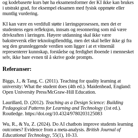
og kodebaserte kurs bør ha eksamensformer der KI ikke kan brukes
i utstrakt grad, for eksempel eksamen med fysisk oppmøte eller
muntlig vurdering.
KI kan være en verdifull støtte i læringsprosessen, men det er
studentens egen refleksjon, innsats og resonnering som må være
drivkraften i læringen. Høyere utdanning skal ikke være
bakstreversk eller teknologifiendtlig, men det skal heller ikke gi fra
seg den grunnleggende verdien som ligger i at et vitnemål
representerer kunnskap, forståelse og ferdighet iboende i mennesket
selv, ikke bare evnen til å skrive gode prompts.
Referanser:
Biggs, J., & Tang, C. (2011). Teaching for quality learning at
university: What the student does (4th ed.). Maidenhead, England:
Open University Press/McGraw-Hill Education.
Laurillard, D. (2012).
Teaching as a Design Science: Building
Pedagogical Patterns for Learning and Technology
(1st ed.).
Routledge. https://doi.org/10.4324/9780203125083
Wu, R., & Yu, Z. (2024). Do AI chatbots improve students learning
outcomes? Evidence from a meta‐analysis.
British Journal of
Educational Technology
, 55(1), 10-33.