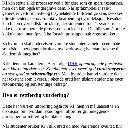
KI kan støtte slike prosesser ved å fungere som en sparringspartner,
men den kan også undergrave dem. Når språkmodeller raskt
genererer velformulerte og tilsynelatende fullstendige svar, svekkes
ofte studentens behov for aktiv bearbeiding og refleksjon. Resultatet
kan bli en overfladisk forståelse, der studenten forstår svaret, men
ikke den resonnerende prosessen som leder dit. Det blir som å bruke
kalkulatoren uten først å ha forstått prinsippet bak regnestykket.
Så hvordan skal undervisere vurdere studenters arbeid på en måte
som både anerkjenner bruk av nye verktøy og ivaretar kravene til
akademisk integritet?
Kriteriene for karakteren A er ifølge
UHR
«fremragende prestasjon
som klart utmerker seg. Kandidaten viser svært god
vurderingsevne
og stor grad av
selvstendighet
.»
Men hvordan kan vi vurdere dette
når tekstene som leveres, i økende grad kan tilsløre studentens egen
resonnering og selvstendige bidrag?
Hva er rettferdig vurdering?
Dette har vært en utfordring også før KI, men vi må uansett ta en
diskusjon om hvordan teknologien utfordrer grunnleggende
prinsipper for rettferdig karaktersetting.
Når studenter bruker KI i ulik grad og med varierende kvalitet, blir