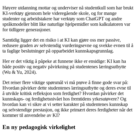
Høyere utdanning mottar og underviser nå studentkull som har brukt
KI-verktøy gjennom hele videregående skole, og for mange
studenter og arbeidstakere har verktøy som ChatGPT og andre
språkmodeller blitt like naturlige hjelpemidler som kalkulatoren var
for tidligere generasjoner.
Samtidig ligger det en risiko i at KI kan gjøre oss mer passive,
redusere graden av selvstendig vurderingsevne og svekke evnen til å
ta faglige beslutninger på opparbeidet kunnskapsgrunnlag.
Her er det viktig å påpeke at funnene ikke er ensidige: KI kan ha
både positiv og negativ påvirkning på studentenes læringsutbytte
(Wu & Yu, 2024).
Det reiser flere viktige spørsmål vi må prøve å finne gode svar på:
Hvordan påvirker dette studentenes læringsutbytte og deres evne til
å utvikle kritisk refleksjon som ferdighet? Hvordan påvirker det
kunnskaps- og ferdighetsnivået hos fremtidens yrkesutøvere? Og
hvordan kan vi sikre at vi setter karakter på studentenes kunnskap
og selvstendige prestasjon, og ikke primært deres ferdigheter når det
kommer til anvendelse av KI?
En ny pedagogisk virkelighet