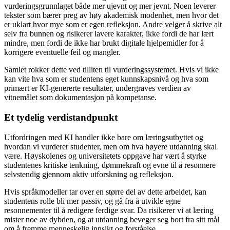
vurderingsgrunnlaget både mer ujevnt og mer jevnt. Noen leverer
tekster som bærer preg av høy akademisk modenhet, men hvor det
er uklart hvor mye som er egen refleksjon. Andre velger å skrive alt
selv fra bunnen og risikerer lavere karakter, ikke fordi de har lært
mindre, men fordi de ikke har brukt digitale hjelpemidler for å
korrigere eventuelle feil og mangler.
Samlet rokker dette ved tilliten til vurderingssystemet. Hvis vi ikke
kan vite hva som er studentens eget kunnskapsnivå og hva som
primært er KI-genererte resultater, undergraves verdien av
vitnemålet som dokumentasjon på kompetanse.
Et tydelig verdistandpunkt
Utfordringen med KI handler ikke bare om læringsutbyttet og
hvordan vi vurderer studenter, men om hva høyere utdanning skal
være. Høyskolenes og universitetets oppgave har vært å styrke
studentenes kritiske tenkning, dømmekraft og evne til å resonnere
selvstendig gjennom aktiv utforskning og refleksjon.
Hvis språkmodeller tar over en større del av dette arbeidet, kan
studentens rolle bli mer passiv, og gå fra å utvikle egne
resonnementer til å redigere ferdige svar. Da risikerer vi at læring
mister noe av dybden, og at utdanning beveger seg bort fra sitt mål
om å fremme menneskelig innsikt og forståelse.