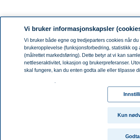
Vi bruker informasjonskapsler (cookie
Vi bruker både egne og tredjeparters cookies når du 
brukeropplevelse (funksjonsforbedring, statistikk og
(målrettet markedsføring). Dette betyr at vi kan sam
nettleseraktivitet, lokasjon og brukerpreferanser. Ut
skal fungere, kan du enten godta alle eller tilpasse d
Les mer om våre informasjonskapsler, hvilke opplysni
for informasjonskapsler. Du kan når som helst endre el
Innstil
ved å klikke på «Cookies» nederst på nettsiden vår.
For mer informasjon, se vår
cookie-erklæring
Kun nød
Godta 