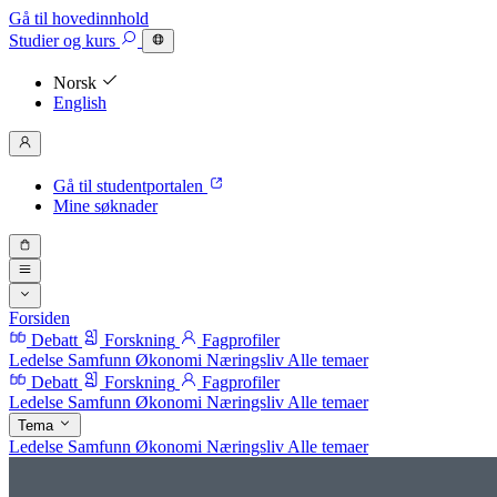
Gå til hovedinnhold
Studier
og kurs
Norsk
English
Gå til studentportalen
Mine søknader
Forsiden
Debatt
Forskning
Fagprofiler
Ledelse
Samfunn
Økonomi
Næringsliv
Alle temaer
Debatt
Forskning
Fagprofiler
Ledelse
Samfunn
Økonomi
Næringsliv
Alle temaer
Tema
Ledelse
Samfunn
Økonomi
Næringsliv
Alle temaer