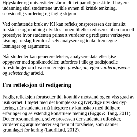
Høyskoler og universiteter står midt i et paradigmeskifte. I høyere
utdanning skal studentene utvikle evnen til kritisk tenkning,
selvstendig vurdering og faglig skjønn.
Ved omfattende bruk av KI kan refleksjonsprosessen der innsikt,
forståelse og modning utvikles i noen tilfeller reduseres til en formell
prosedyre hvor studenten primært vurderer og redigerer verktøyets
løsningsforslag fremfor å selv analysere og tenke frem egne
løsninger og argumenter.
Når studenter kan generere tekster, analysere data eller løse
oppgaver med språkmodeller, utfordres i tillegg tradisjonelle
forestillinger om hva som er egen
prestasjon
, egen
vurderingsevne
og
selvstendig
arbeid.
Fra refleksjon til redigering
Faglig refleksjon forutsetter tid, kognitiv motstand og en viss grad av
usikkerhet. I møtet med det komplekse og tvetydige utvikles dyp
læring, når studenten må integrere ny kunnskap med tidligere
erfaringer og selvstendig konstruere mening (Biggs & Tang, 2011).
Det er resonneringen, selve prosessen der studenten utforsker,
vurderer og argumenterer seg frem til forståelse, som danner
grunnlaget for læring (Laurillard, 2012).