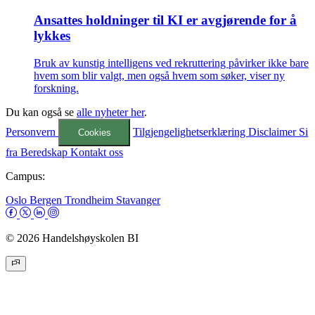
Ansattes holdninger til KI er avgjørende for å
lykkes
Bruk av kunstig intelligens ved rekruttering påvirker ikke bare
hvem som blir valgt, men også hvem som søker, viser ny
forskning.
Du kan også se
alle nyheter her
.
Personvern
Tilgjengelighetserklæring
Disclaimer
Si
Cookies
fra
Beredskap
Kontakt oss
Campus:
Oslo
Bergen
Trondheim
Stavanger
© 2026 Handelshøyskolen BI