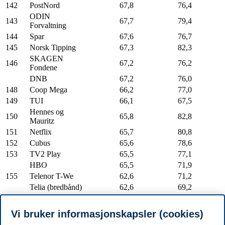
142
PostNord
67,8
76,4
ODIN
143
67,7
79,4
Forvaltning
144
Spar
67,6
76,7
145
Norsk Tipping
67,3
82,3
SKAGEN
146
67,2
76,2
Fondene
DNB
67,2
76,0
148
Coop Mega
66,2
77,0
149
TUI
66,1
67,5
Hennes og
150
65,8
82,8
Mauritz
151
Netflix
65,7
80,8
152
Cubus
65,6
78,6
153
TV2 Play
65,5
77,1
HBO
65,5
71,9
155
Telenor T-We
62,6
71,2
Telia (bredbånd)
62,6
69,2
157
Bunnpris
61,5
79,2
158
Telia TV
60,8
69,0
Vi bruker informasjonskapsler (cookies)
159
Vy
60,3
83,9