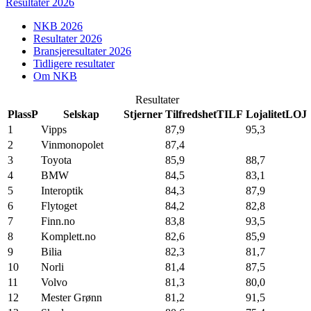
Resultater 2026
NKB 2026
Resultater 2026
Bransjeresultater 2026
Tidligere resultater
Om NKB
Resultater
Plass
P
Selskap
Stjerner
Tilfredshet
TILF
Lojalitet
LOJ
1
Vipps
87,9
95,3
2
Vinmonopolet
87,4
3
Toyota
85,9
88,7
4
BMW
84,5
83,1
5
Interoptik
84,3
87,9
6
Flytoget
84,2
82,8
7
Finn.no
83,8
93,5
8
Komplett.no
82,6
85,9
9
Bilia
82,3
81,7
10
Norli
81,4
87,5
11
Volvo
81,3
80,0
12
Mester Grønn
81,2
91,5