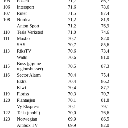
105
Posten
71,7
86,7
106
Intersport
71,6
78,6
107
Ruter
71,5
87,4
108
Nordea
71,2
81,9
Anton Sport
71,2
76,9
110
Tesla Verksted
71,0
74,6
111
Maxbo
70,7
82,0
SAS
70,7
85,6
113
RiksTV
70,6
73,4
Wattn
70,6
81,0
Buss (grønne
115
70,5
87,3
regionsbusser)
116
Sector Alarm
70,4
75,4
Extra
70,4
86,2
Kiwi
70,4
87,7
119
Floriss
70,3
70,7
120
Plantasjen
70,1
81,8
Vy Ekspress
70,1
79,1
122
Telia (mobil)
70,0
76,6
123
Norwegian
69,9
86,5
Altibox TV
69,9
82,0