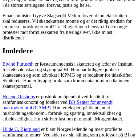
i de største satsingene: forsvar, justis og helse.
Finansminister Trygve Slagsvold Vedum lover at inntektsskatten
skal reduseres. Vil skattekuttene monne og er det riktig medisin for
en presset norsk økonomi? Tar Regjeringen hensyn til de mange
protester mot formuesskatten fra næringslivet, ikke minst i
distriktene?
Innledere
Eivind Furuseth
er førsteamanuensis i skatterett og leder av Institutt
for rettsvitenskap og styring på BI. Han har tidligere jobbet i
skatteetaten og som advokat i KPMG og er redaktør for tidsskriftet
Skatterett. Han er hyppig brukt som kommentator av media innen
skattespørsmål.
Helene Onshuus
er postdoktorstipendiat ved Institutt for
samfunnsøkonomi og forsker ved
BIs Senter for anvendt
makroøkonomi (CAMP)
. Hun er ekspert på blant annet
husholdningsøkonomi, forbruk og sparing, inntektsulikhet og
arbeidsledighet. Hun skriver fast om økonomi i Morgenbladet.
Hilde C. Bjørnland
er blant Norges ledende og mest profilerte
samfunnsøkonomer. Ved siden av sin stilling som professor på BI og