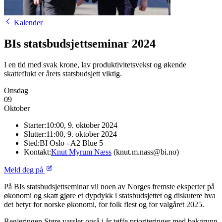
Kalender
BIs statsbudsjettseminar 2024
I en tid med svak krone, lav produktivitetsvekst og økende
skatteflukt er årets statsbudsjett viktig.
Onsdag
09
Oktober
Starter:
10:00, 9. oktober 2024
Slutter:
11:00, 9. oktober 2024
Sted:
BI Oslo - A2 Blue 5
Kontakt:
Knut Myrum Næss
(knut.m.nass@bi.no)
Meld deg på
På BIs statsbudsjettseminar vil noen av Norges fremste eksperter på
økonomi og skatt gjøre et dypdykk i statsbudsjettet og diskutere hva
det betyr for norske økonomi, for folk flest og for valgåret 2025.
Regjeringen Støre varsler også i år tøffe prioriteringer med bakgrunn