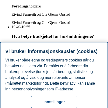
Foredrags­holdere
Eivind Furuseth og Ole Gjems-Onstad
Eivind Furuseth og Ole Gjems-Onstad
10:40-10:55
Hva betyr budsjettet for husholdningene?
Foredrags­holdere
Vi bruker informasjonskapsler (cookies)
Helene Onshuus
Vi bruker både egne og tredjeparters cookies når du
Helene Onshuus
besøker nettsiden vår. Formålet er å forbedre din
10:55-11:00
brukeropplevelse (funksjonsforbedring, statistikk og
Spørsmål fra publikum
analyse) og å vise deg mer relevante annonser
(målrettet markedsføring). Dette betyr at vi kan samle
Del artikkelen:
inn personopplysninger som IP-adresse,
nettleseraktivitet, lokasjon og brukerpreferanser. Utover
Personvern
Tilgjengelighetserklæring
Disclaimer
Si
cookies som er nødvendige for at nettsiden skal
Cookies
Innstillinger
fungere, kan du enten godta alle eller tilpasse ditt
fra
Beredskap
Kontakt oss