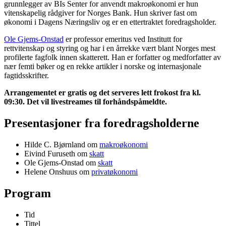
grunnlegger av BIs Senter for anvendt makroøkonomi er hun
vitenskapelig rådgiver for Norges Bank. Hun skriver fast om
økonomi i Dagens Næringsliv og er en ettertraktet foredragsholder.
Ole Gjems-Onstad
er professor emeritus ved Institutt for
rettvitenskap og styring og har i en årrekke vært blant Norges mest
profilerte fagfolk innen skatterett. Han er forfatter og medforfatter av
nær femti bøker og en rekke artikler i norske og internasjonale
fagtidsskrifter.
Arrangementet er gratis og det serveres lett frokost fra kl.
09:30. Det vil livestreames til forhåndspåmeldte.
Presentasjoner fra foredragsholderne
Hilde C. Bjørnland om
makroøkonomi
Eivind Furuseth om
skatt
Ole Gjems-Onstad om
skatt
Helene Onshuus om
privatøkonomi
Program
Tid
Tittel