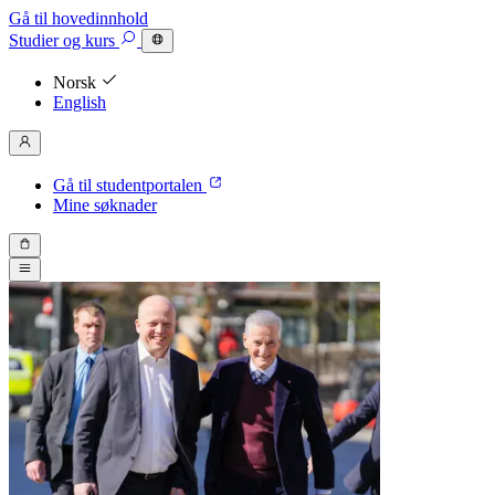
Gå til hovedinnhold
Studier
og kurs
Norsk
English
Gå til studentportalen
Mine søknader