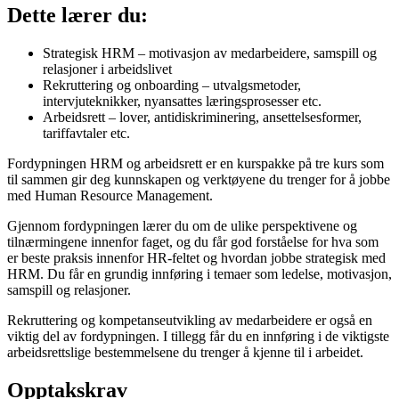
Dette lærer du:
Strategisk HRM – motivasjon av medarbeidere, samspill og
relasjoner i arbeidslivet
Rekruttering og onboarding – utvalgsmetoder,
intervjuteknikker, nyansattes læringsprosesser etc.
Arbeidsrett – lover, antidiskriminering, ansettelsesformer,
tariffavtaler etc.
Fordypningen HRM og arbeidsrett er en kurspakke på tre kurs som
til sammen gir deg kunnskapen og verktøyene du trenger for å jobbe
med Human Resource Management.
Gjennom fordypningen lærer du om de ulike perspektivene og
tilnærmingene innenfor faget, og du får god forståelse for hva som
er beste praksis innenfor HR-feltet og hvordan jobbe strategisk med
HRM. Du får en grundig innføring i temaer som ledelse, motivasjon,
samspill og relasjoner.
Rekruttering og kompetanseutvikling av medarbeidere er også en
viktig del av fordypningen. I tillegg får du en innføring i de viktigste
arbeidsrettslige bestemmelsene du trenger å kjenne til i arbeidet.
Opptakskrav