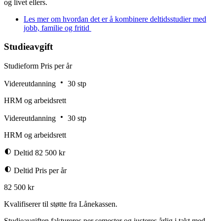
og livet ellers.
Les mer om hvordan det er å kombinere deltidsstudier med
jobb, familie og fritid
Studieavgift
Studieform
Pris per år
Videreutdanning
30 stp
HRM og arbeidsrett
Videreutdanning
30 stp
HRM og arbeidsrett
Deltid
82 500 kr
Deltid
Pris per år
82 500 kr
Kvalifiserer til støtte fra Lånekassen.
Studieavgiften faktureres per semester og justeres årlig i takt med