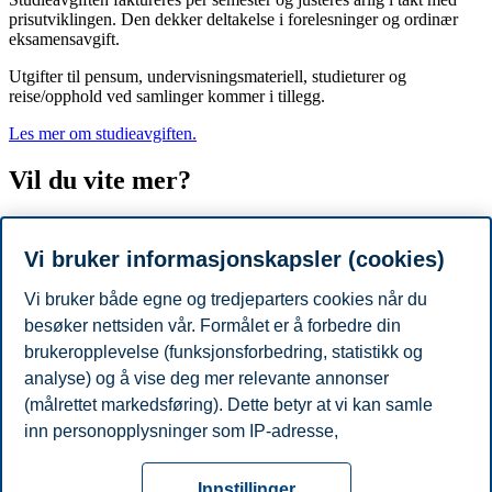
prisutviklingen. Den dekker deltakelse i forelesninger og ordinær
eksamensavgift.
Utgifter til pensum, undervisningsmateriell, studieturer og
reise/opphold ved samlinger kommer i tillegg.
Les mer om studieavgiften.
Vil du vite mer?
Vi arrangerer jevnlig
informasjonswebinarer
du kan delta på. Der
møter du en veileder, og du får mulighet til å stille spørsmål. Du kan
Vi bruker informasjonskapsler (cookies)
også bestille
veiledning
og få hjelp av våre erfarne studieveiledere.
Vi bruker både egne og tredjeparters cookies når du
Se lignende kurs
besøker nettsiden vår. Formålet er å forbedre din
brukeropplevelse (funksjonsforbedring, statistikk og
Ikke helt kurset for deg? Vi har flere kurs innen samme fagområde.
analyse) og å vise deg mer relevante annonser
(målrettet markedsføring). Dette betyr at vi kan samle
inn personopplysninger som IP-adresse,
Se lignende kurs
nettleseraktivitet, lokasjon og brukerpreferanser. Utover
Personvern
Tilgjengelighetserklæring
Disclaimer
Si
cookies som er nødvendige for at nettsiden skal
Cookies
Innstillinger