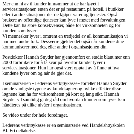
Mer enn ni av ti kunder innrømmer at de har løyet i
servicesituasjoner, enten det er på restaurant, på hotell, i butikker
eller i andre situasjoner der de kjøper varer og tjenester. Også
brukere av offentlige tjenester kan lyve i møtet med forvaltningen.
Dette kan ha store konsekvenser, både for virksomheten og for
kunden som lyver.
Vi mennesker lyver i omtrent en tredjedel av all kommunikasjon vi
har med andre folk. Dessverre gjelder det også når kundene dine
kommuniserer med deg eller andre i organisasjonen din.
Postdoktor Hannah Snyder har gjennomført en studie blant mer enn
2000 forbrukere for å få svar på hvorfor kunder lyver i
servicesituasjoner. Hun har også vært opptatt av å finne ut hva
kundene lyver om og når de gjør det.
I seminarserien «Lederens verktøykasse» forteller Hannah Snyder
om de vanligste typene av kundeløgner og hvilke effekter disse
løgnene kan ha for virksomheten på kort og lang sikt. Hannah
Snyder vil samtidig gi deg råd om hvordan kunder som lyver kan
håndteres på ulike nivåer i organisasjonen.
Se video under for hele foredraget.
Lederens verktøykasse er en seminarserie ved Handelshøyskolen
BI. Fri deltakelse.