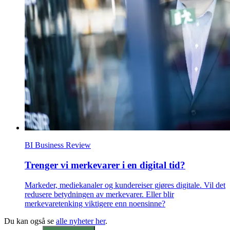
BI Business Review
Trenger vi merkevarer i en digital tid?
Markeder, mediekanaler og kundereiser gjøres digitale. Vil det
redusere betydningen av merkevarer. Eller blir
merkevaretenking viktigere enn noensinne?
Du kan også se
alle nyheter her
.