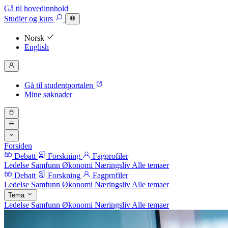
Gå til hovedinnhold
Studier
og kurs
Norsk
English
Gå til studentportalen
Mine søknader
Forsiden
Debatt
Forskning
Fagprofiler
Ledelse
Samfunn
Økonomi
Næringsliv
Alle temaer
Debatt
Forskning
Fagprofiler
Ledelse
Samfunn
Økonomi
Næringsliv
Alle temaer
Tema
Ledelse
Samfunn
Økonomi
Næringsliv
Alle temaer