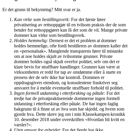
Er det grunn til bekymring? Mitt svar er ja.
Kan virke som bestillingsverk:
For det første fører
privatisering av rettsoppgjør til en tvilsom praksis der de som
betaler for rettsoppgjøret kan få det som de vil. Mange private
dommer kan virke som bestillingsverk.
Holdes hemmelig:
Dernest er det et problem at dommer
holdes hemmelige, ofte fordi bestilleren av dommen kaller det
en «personalsak». Manglende transparens fører til mistanke
om at noe holdes skjult av tvilsomme grunner. Private
dommer holdes også skjult overfor politiet, selv om det er
klare bevis for straffbare handlinger. Grunner kan være at
virksomheten er redd for tap av omdømme eller å starte en
prosess der de selv ikke har kontroll. Dommen er
oppdragsgivers eiendom, og konsulentene fraskriver seg
ansvaret for å melde eventuelle straffbare forhold til politiet.
Ingen formell utdanning i etterforsking og påtale:
For det
tredje har de privatpraktiserende dommerne ingen formell
utdanning i etterforsking eller påtale. De har ingen faglig
bakgrunn til å finne ut av hva som har skjedd, og hvem som
gjorde hva. Dette skrev jeg om i min Klassekampen-kronikk
10. desember 2018 under overskriften «Hvordan bli kvitt en
varsler?».
Uten ansvar for arbeidet:
For det fjerde har ikke