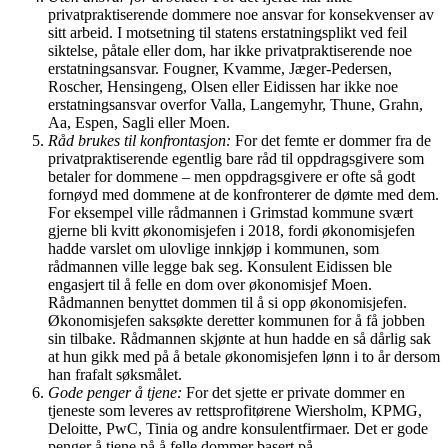
privatpraktiserende dommere noe ansvar for konsekvenser av
sitt arbeid. I motsetning til statens erstatningsplikt ved feil
siktelse, påtale eller dom, har ikke privatpraktiserende noe
erstatningsansvar. Fougner, Kvamme, Jæger-Pedersen,
Roscher, Hensingeng, Olsen eller Eidissen har ikke noe
erstatningsansvar overfor Valla, Langemyhr, Thune, Grahn,
Aa, Espen, Sagli eller Moen.
Råd brukes til konfrontasjon:
For det femte er dommer fra de
privatpraktiserende egentlig bare råd til oppdragsgivere som
betaler for dommene – men oppdragsgivere er ofte så godt
fornøyd med dommene at de konfronterer de dømte med dem.
For eksempel ville rådmannen i Grimstad kommune svært
gjerne bli kvitt økonomisjefen i 2018, fordi økonomisjefen
hadde varslet om ulovlige innkjøp i kommunen, som
rådmannen ville legge bak seg. Konsulent Eidissen ble
engasjert til å felle en dom over økonomisjef Moen.
Rådmannen benyttet dommen til å si opp økonomisjefen.
Økonomisjefen saksøkte deretter kommunen for å få jobben
sin tilbake. Rådmannen skjønte at hun hadde en så dårlig sak
at hun gikk med på å betale økonomisjefen lønn i to år dersom
han frafalt søksmålet.
Gode penger å tjene:
For det sjette er private dommer en
tjeneste som leveres av rettsprofitørene Wiersholm, KPMG,
Deloitte, PwC, Tinia og andre konsulentfirmaer. Det er gode
penger å tjene på å felle dommer basert på