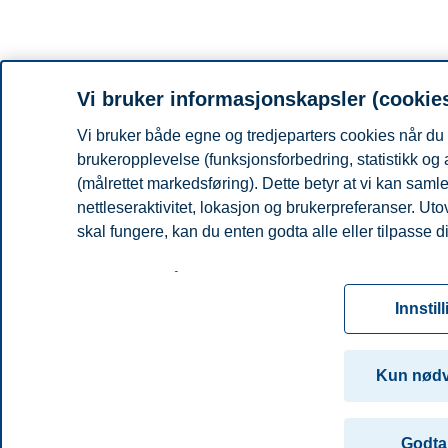
Vi bruker informasjonskapsler (cookie
Vi bruker både egne og tredjeparters cookies når du 
brukeropplevelse (funksjonsforbedring, statistikk og
(målrettet markedsføring). Dette betyr at vi kan sam
nettleseraktivitet, lokasjon og brukerpreferanser. Ut
skal fungere, kan du enten godta alle eller tilpasse d
Les mer om våre informasjonskapsler, hvilke opplysni
for informasjonskapsler. Du kan når som helst endre el
Innstil
ved å klikke på «Cookies» nederst på nettsiden vår.
For mer informasjon, se vår
cookie-erklæring
Kun nød
Godta 