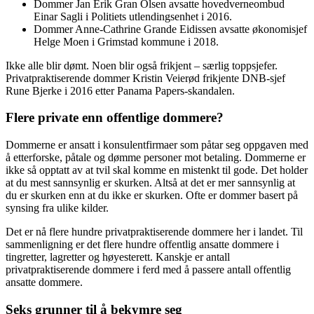
Dommer Jan Erik Gran Olsen avsatte hovedverneombud
Einar Sagli i Politiets utlendingsenhet i 2016.
Dommer Anne-Cathrine Grande Eidissen avsatte økonomisjef
Helge Moen i Grimstad kommune i 2018.
Ikke alle blir dømt. Noen blir også frikjent – særlig toppsjefer.
Privatpraktiserende dommer Kristin Veierød frikjente DNB-sjef
Rune Bjerke i 2016 etter Panama Papers-skandalen.
Flere private enn offentlige dommere?
Dommerne er ansatt i konsulentfirmaer som påtar seg oppgaven med
å etterforske, påtale og dømme personer mot betaling. Dommerne er
ikke så opptatt av at tvil skal komme en mistenkt til gode. Det holder
at du mest sannsynlig er skurken. Altså at det er mer sannsynlig at
du er skurken enn at du ikke er skurken. Ofte er dommer basert på
synsing fra ulike kilder.
Det er nå flere hundre privatpraktiserende dommere her i landet. Til
sammenligning er det flere hundre offentlig ansatte dommere i
tingretter, lagretter og høyesterett. Kanskje er antall
privatpraktiserende dommere i ferd med å passere antall offentlig
ansatte dommere.
Seks grunner til å bekymre seg