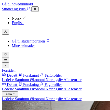
Gå til hovedinnhold
Studier
og kurs
Norsk
English
Gå til studentportalen
Mine søknader
Forsiden
Debatt
Forskning
Fagprofiler
Ledelse
Samfunn
Økonomi
Næringsliv
Alle temaer
Debatt
Forskning
Fagprofiler
Ledelse
Samfunn
Økonomi
Næringsliv
Alle temaer
Tema
Ledelse
Samfunn
Økonomi
Næringsliv
Alle temaer