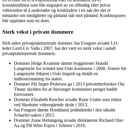
konsulentfirma som blir engasjert av en offentlig eller privat
virksomhet til å undersøke og konkludere i en sak der det er
mistanke om misligheter og påstand står mot påstand. Konklusjonen
blir oppfattet som en dom.
Sterk vekst i private dommere
Helt siden privatpraktiserende dommer Jan Fougner avsatte LO-
leder Gerd-Liv Valla i 2007, har det vært en sterk vekst i antall
privatpraktiserende dommere.
Dommer Helge Kvamme dømte byggmester Harald
Langemyhr for svindel mot Oslo kommune i 2008. Senere ble
Langemyhr frikjent i Oslo tingrett og tilstått en
millionerstatning fra staten.
Dommer Pål Jæger-Pedersen ga i 2013 privatetterforsker Ola
Thune skylden for at Stavanger kommunes penger hadde
forsvunnet.
Dommer Elisabeth Roscher avsatte Rune Grahn som rektor
ved Skedsmo videregående skole i 2013.
Jan Fougner dømte Hordaland politidistrikt i den såkalte
Schaefer-saken i 2015.
Dommer Anne Helsingeng avsatte direktørene Richard Olav
Aa og Pål Wien Espen i Telenor i 2016.