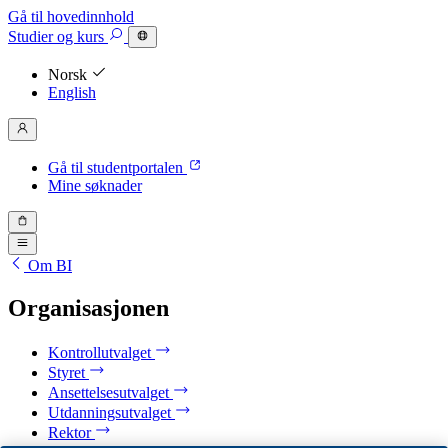
Gå til hovedinnhold
Studier
og kurs
Norsk
English
Gå til studentportalen
Mine søknader
Om BI
Organisasjonen
Kontrollutvalget
Styret
Ansettelsesutvalget
Utdanningsutvalget
Rektor