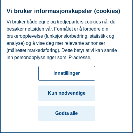
Prorektor
BIs ledergruppe
Vi bruker informasjonskapsler (cookies)
Andre utvalg
Vi bruker både egne og tredjeparters cookies når du
Personvern
Tilgjengelighetserklæring
Disclaimer
Si
Cookies
besøker nettsiden vår. Formålet er å forbedre din
fra
Beredskap
Kontakt oss
brukeropplevelse (funksjonsforbedring, statistikk og
analyse) og å vise deg mer relevante annonser
Campus:
(målrettet markedsføring). Dette betyr at vi kan samle
Oslo
Bergen
Trondheim
Stavanger
inn personopplysninger som IP-adresse,
nettleseraktivitet, lokasjon og brukerpreferanser. Utover
© 2026 Handelshøyskolen BI
cookies som er nødvendige for at nettsiden skal
Innstillinger
fungere, kan du enten godta alle eller tilpasse ditt
samtykke ved å endre innstillinger.
Kun nødvendige
Les mer om våre informasjonskapsler, hvilke
opplysninger vi samler inn og formålene i innstillinger
Godta alle
for informasjonskapsler. Du kan når som helst endre
eller trekke tilbake ditt samtykke i innstillingene ved å
klikke på «Cookies» nederst på nettsiden vår.