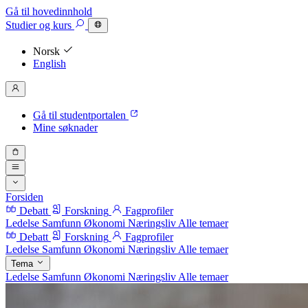
Gå til hovedinnhold
Studier
og kurs
Norsk
English
Gå til studentportalen
Mine søknader
Forsiden
Debatt
Forskning
Fagprofiler
Ledelse
Samfunn
Økonomi
Næringsliv
Alle temaer
Debatt
Forskning
Fagprofiler
Ledelse
Samfunn
Økonomi
Næringsliv
Alle temaer
Tema
Ledelse
Samfunn
Økonomi
Næringsliv
Alle temaer