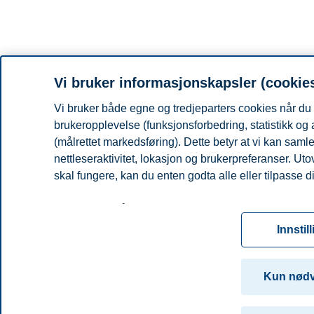
Vi bruker informasjonskapsler (cookie
Vi bruker både egne og tredjeparters cookies når du 
brukeropplevelse (funksjonsforbedring, statistikk og
(målrettet markedsføring). Dette betyr at vi kan sam
nettleseraktivitet, lokasjon og brukerpreferanser. Ut
skal fungere, kan du enten godta alle eller tilpasse d
Les mer om våre informasjonskapsler, hvilke opplysni
for informasjonskapsler. Du kan når som helst endre el
Innstil
ved å klikke på «Cookies» nederst på nettsiden vår.
For mer informasjon, se vår
cookie-erklæring
Kun nød