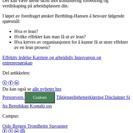
Det kan være første skritt mot kontinuerlig forbedring og
verdiskaping på arbeidsplassen din.
I løpet av foredraget ønsker Berthling-Hansen å besvare følgende
spørsmål:
Hva er lean?
Hvilke effekter kan man få ut av lean?
Hva kreves av organisasjonen for å kunne få ut store effekter
av en lean prosess?
Effektiv ledelse
Karriere og arbeidsliv
Innovasjon og
entreprenørskap
Del artikkelen:
Du kan også se
alle nyheter her
.
Personvern
Tilgjengelighetserklæring
Disclaimer
Si
Cookies
fra
Beredskap
Kontakt oss
Campus:
Oslo
Bergen
Trondheim
Stavanger