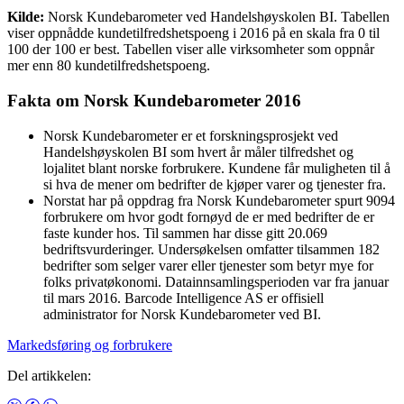
Kilde:
Norsk Kundebarometer ved Handelshøyskolen BI. Tabellen
viser oppnådde kundetilfredshetspoeng i 2016 på en skala fra 0 til
100 der 100 er best. Tabellen viser alle virksomheter som oppnår
mer enn 80 kundetilfredshetspoeng.
Fakta om Norsk Kundebarometer 2016
Norsk Kundebarometer er et forskningsprosjekt ved
Handelshøyskolen BI som hvert år måler tilfredshet og
lojalitet blant norske forbrukere. Kundene får muligheten til å
si hva de mener om bedrifter de kjøper varer og tjenester fra.
Norstat har på oppdrag fra Norsk Kundebarometer spurt 9094
forbrukere om hvor godt fornøyd de er med bedrifter de er
faste kunder hos. Til sammen har disse gitt 20.069
bedriftsvurderinger. Undersøkelsen omfatter tilsammen 182
bedrifter som selger varer eller tjenester som betyr mye for
folks privatøkonomi. Datainnsamlingsperioden var fra januar
til mars 2016. Barcode Intelligence AS er offisiell
administrator for Norsk Kundebarometer ved BI.
Markedsføring og forbrukere
Del artikkelen: