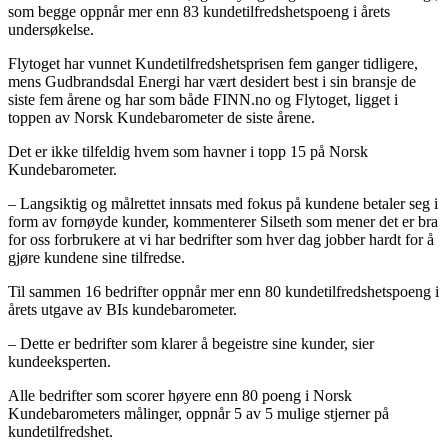
som begge oppnår mer enn 83 kundetilfredshetspoeng i årets
undersøkelse.
Flytoget har vunnet Kundetilfredshetsprisen fem ganger tidligere,
mens Gudbrandsdal Energi har vært desidert best i sin bransje de
siste fem årene og har som både FINN.no og Flytoget, ligget i
toppen av Norsk Kundebarometer de siste årene.
Det er ikke tilfeldig hvem som havner i topp 15 på Norsk
Kundebarometer.
– Langsiktig og målrettet innsats med fokus på kundene betaler seg i
form av fornøyde kunder, kommenterer Silseth som mener det er bra
for oss forbrukere at vi har bedrifter som hver dag jobber hardt for å
gjøre kundene sine tilfredse.
Til sammen 16 bedrifter oppnår mer enn 80 kundetilfredshetspoeng i
årets utgave av BIs kundebarometer.
– Dette er bedrifter som klarer å begeistre sine kunder, sier
kundeeksperten.
Alle bedrifter som scorer høyere enn 80 poeng i Norsk
Kundebarometers målinger, oppnår 5 av 5 mulige stjerner på
kundetilfredshet.