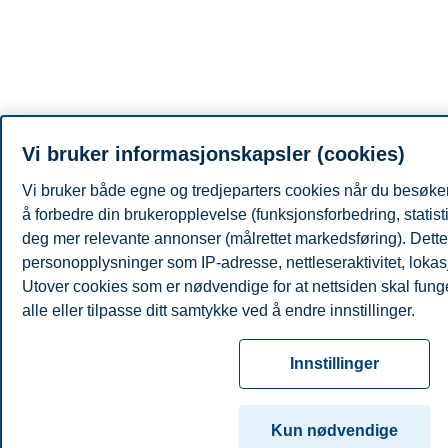
Vi bruker informasjonskapsler (cookies)
Vi bruker både egne og tredjeparters cookies når du besøker
å forbedre din brukeropplevelse (funksjonsforbedring, statist
deg mer relevante annonser (målrettet markedsføring). Dette 
personopplysninger som IP-adresse, nettleseraktivitet, lokas
Utover cookies som er nødvendige for at nettsiden skal fung
alle eller tilpasse ditt samtykke ved å endre innstillinger.
Les mer om våre informasjonskapsler, hvilke opplysninger vi
Innstillinger
innstillinger for informasjonskapsler. Du kan når som helst end
samtykke i innstillingene ved å klikke på «Cookies» nederst 
Kun nødvendige