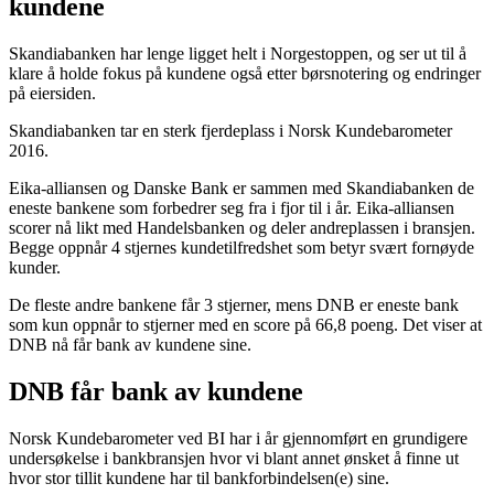
kundene
Skandiabanken har lenge ligget helt i Norgestoppen, og ser ut til å
klare å holde fokus på kundene også etter børsnotering og endringer
på eiersiden.
Skandiabanken tar en sterk fjerdeplass i Norsk Kundebarometer
2016.
Eika-alliansen og Danske Bank er sammen med Skandiabanken de
eneste bankene som forbedrer seg fra i fjor til i år. Eika-alliansen
scorer nå likt med Handelsbanken og deler andreplassen i bransjen.
Begge oppnår 4 stjernes kundetilfredshet som betyr svært fornøyde
kunder.
De fleste andre bankene får 3 stjerner, mens DNB er eneste bank
som kun oppnår to stjerner med en score på 66,8 poeng. Det viser at
DNB nå får bank av kundene sine.
DNB får bank av kundene
Norsk Kundebarometer ved BI har i år gjennomført en grundigere
undersøkelse i bankbransjen hvor vi blant annet ønsket å finne ut
hvor stor tillit kundene har til bankforbindelsen(e) sine.