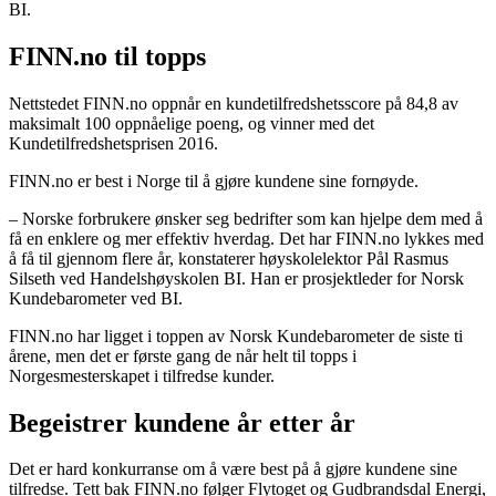
BI.
FINN.no til topps
Nettstedet FINN.no oppnår en kundetilfredshetsscore på 84,8 av
maksimalt 100 oppnåelige poeng, og vinner med det
Kundetilfredshetsprisen 2016.
FINN.no er best i Norge til å gjøre kundene sine fornøyde.
– Norske forbrukere ønsker seg bedrifter som kan hjelpe dem med å
få en enklere og mer effektiv hverdag. Det har FINN.no lykkes med
å få til gjennom flere år, konstaterer høyskolelektor Pål Rasmus
Silseth ved Handelshøyskolen BI. Han er prosjektleder for Norsk
Kundebarometer ved BI.
FINN.no har ligget i toppen av Norsk Kundebarometer de siste ti
årene, men det er første gang de når helt til topps i
Norgesmesterskapet i tilfredse kunder.
Begeistrer kundene år etter år
Det er hard konkurranse om å være best på å gjøre kundene sine
tilfredse. Tett bak FINN.no følger Flytoget og Gudbrandsdal Energi,