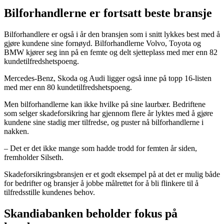
Bilforhandlerne er fortsatt beste bransje
Bilforhandlere er også i år den bransjen som i snitt lykkes best med å
gjøre kundene sine fornøyd. Bilforhandlerne Volvo, Toyota og
BMW kjører seg inn på en femte og delt sjetteplass med mer enn 82
kundetilfredshetspoeng.
Mercedes-Benz, Skoda og Audi ligger også inne på topp 16-listen
med mer enn 80 kundetilfredshetspoeng.
Men bilforhandlerne kan ikke hvilke på sine laurbær. Bedriftene
som selger skadeforsikring har gjennom flere år lyktes med å gjøre
kundene sine stadig mer tilfredse, og puster nå bilforhandlerne i
nakken.
– Det er det ikke mange som hadde trodd for femten år siden,
fremholder Silseth.
Skadeforsikringsbransjen er et godt eksempel på at det er mulig både
for bedrifter og bransjer å jobbe målrettet for å bli flinkere til å
tilfredsstille kundenes behov.
Skandiabanken beholder fokus på