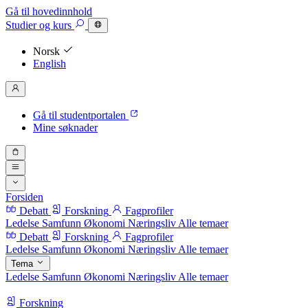
Gå til hovedinnhold
Studier
og kurs
Norsk
English
Gå til studentportalen
Mine søknader
Forsiden
Debatt
Forskning
Fagprofiler
Ledelse
Samfunn
Økonomi
Næringsliv
Alle temaer
Debatt
Forskning
Fagprofiler
Ledelse
Samfunn
Økonomi
Næringsliv
Alle temaer
Tema
Ledelse
Samfunn
Økonomi
Næringsliv
Alle temaer
Forskning