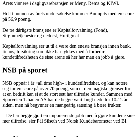
Årets vinnere i dagligvarebransjen er Meny, Rema og KIWI.
Helt i bunnen av årets undersøkelse kommer Bunnpris med en score
på 56,9 poeng.
De tre dårligste bransjene er Kapitalforvaltning (Fond),
Strømmetjenester og nederst, Hurtigmat.
Kapitalforvaltning ser ut til å være den eneste bransjen innen bank,
finans, forsikring som ikke har lykkes med å forbedre
kundetilfredsheten de siste årene så her har man en jobb å gjøre.
NSB på sporet
NSB oppnår i år «all time high» i kundetilfredshet, og kan notere
seg for en score på over 70 poeng, som er den magiske grenser for
at en bedrift kan si at de stort sett har tilfredse kunder. Sammen med
Sporveien T-banen AS har de begge vært langt nede for 10-15 år
siden, men nå begynner en mangeårig satsning å bære frukter.
– De har begge gjort en imponerende jobb med å gjøre kundene sine
mer tilfredse, sier Pål Silseth ved Norsk Kundebarometer ved BI.