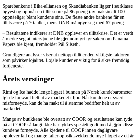
Sparebankene i Eika-alliansen og Skandiabanken ligger i særklasse
høyest og oppnår en tillitsscore på 86 poeng (av maksimalt 100
oppnåelige) blant kundene sine. De fleste andre bankene får en
tillitsscore på 70-tallet, mens DNB må nøye seg med 67 poeng.
– Resultatene indikerer at DNB opplever en tillitskrise. Det er verdt
å merke seg at intervjuene ble gjennomført før saken om Panama
Papers ble kjent, fremholder Pål Silseth.
Grundigere analyser viser at nettopp tillit er den viktigste faktoren
som påvirker lojalitet. Lojale kunder er viktig for å sikre fremtidig
fortjeneste.
Årets verstinger
Rimi og Ica hadde lenge ligget i bunnen på Norsk kundebarometer
før de forsvant helt ut av markedet i fjor. Når kundene er svært
misfornøyde, kan de ha makt til å stemme bedrifter helt ut av
markedet.
Mange av butikkene ble overtatt av COOP, og resultatene kan tyde
på at COOP så langt ikke har lykkes spesielt godt med å gjøre disse
kundene fornøyde. Alle kjedene til COOP innen dagligvare
opplever fall og mange faller oppsiktsvekkende mye i løpet av ett år.