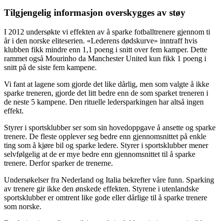
Tilgjengelig informasjon overskygges av støy
I 2012 undersøkte vi effekten av å sparke fotballtrenere gjennom ti
år i den norske eliteserien. «Lederens dødskurve» inntraff hvis
klubben fikk mindre enn 1,1 poeng i snitt over fem kamper. Dette
rammet også Mourinho da Manchester United kun fikk 1 poeng i
snitt på de siste fem kampene.
Vi fant at lagene som gjorde det like dårlig, men som valgte å ikke
sparke treneren, gjorde det litt bedre enn de som sparket treneren i
de neste 5 kampene. Den rituelle ledersparkingen har altså ingen
effekt.
Styrer i sportsklubber ser som sin hovedoppgave å ansette og sparke
trenere. De fleste opplever seg bedre enn gjennomsnittet på enkle
ting som å kjøre bil og sparke ledere. Styrer i sportsklubber mener
selvfølgelig at de er mye bedre enn gjennomsnittet til å sparke
trenere. Derfor sparker de trenerne.
Undersøkelser fra Nederland og Italia bekrefter våre funn. Sparking
av trenere gir ikke den ønskede effekten. Styrene i utenlandske
sportsklubber er omtrent like gode eller dårlige til å sparke trenere
som norske.