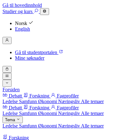
Gå til hovedinnhold
Studier
og kurs
Norsk
English
Gå til studentportalen
Mine søknader
Forsiden
Debatt
Forskning
Fagprofiler
Ledelse
Samfunn
Økonomi
Næringsliv
Alle temaer
Debatt
Forskning
Fagprofiler
Ledelse
Samfunn
Økonomi
Næringsliv
Alle temaer
Tema
Ledelse
Samfunn
Økonomi
Næringsliv
Alle temaer
Forskning