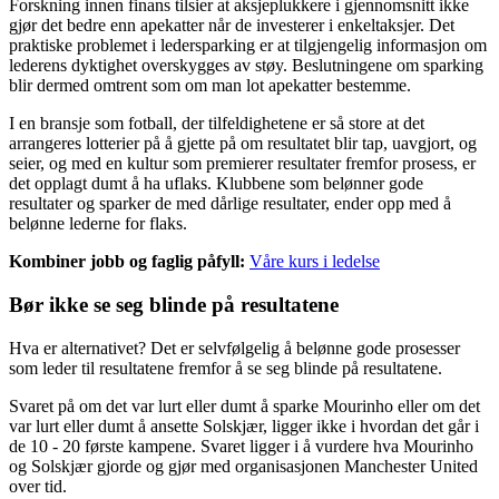
Forskning innen finans tilsier at aksjeplukkere i gjennomsnitt ikke
gjør det bedre enn apekatter når de investerer i enkeltaksjer. Det
praktiske problemet i ledersparking er at tilgjengelig informasjon om
lederens dyktighet overskygges av støy. Beslutningene om sparking
blir dermed omtrent som om man lot apekatter bestemme.
I en bransje som fotball, der tilfeldighetene er så store at det
arrangeres lotterier på å gjette på om resultatet blir tap, uavgjort, og
seier, og med en kultur som premierer resultater fremfor prosess, er
det opplagt dumt å ha uflaks. Klubbene som belønner gode
resultater og sparker de med dårlige resultater, ender opp med å
belønne lederne for flaks.
Kombiner jobb og faglig påfyll:
Våre kurs i ledelse
Bør ikke se seg blinde på resultatene
Hva er alternativet? Det er selvfølgelig å belønne gode prosesser
som leder til resultatene fremfor å se seg blinde på resultatene.
Svaret på om det var lurt eller dumt å sparke Mourinho eller om det
var lurt eller dumt å ansette Solskjær, ligger ikke i hvordan det går i
de 10 - 20 første kampene. Svaret ligger i å vurdere hva Mourinho
og Solskjær gjorde og gjør med organisasjonen Manchester United
over tid.