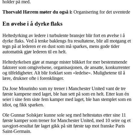
holder på med.
Thorvald Hærem møter du også i:
Organisering for det uventede
En øvelse i å dyrke flaks
Heltedyrking av ledere i turbulente bransjer blir fort en øvelse i å
dyrke flaks. Ved å tenke baklengs fra resultatene, blir all motgang et
tegn på at lederen er en dust som må sparkes, mens gode tider
automatisk gjør lederen til en helt.
Heltedyrkelsen gjør at mange mister blikket for mer bestemmende
faktorer som omgivelsene, organisasjonen, de ansatte, konkurrenter
og tilfeldigheter. Alt blir forklart som «ledelse». Mulighetene til å
lære, drukner ofte i forenklinger.
Da Jose Mourinho som ny trener i Manchester United vant de tre
første kampene med laget, ble han sett på som en helt. Etter kun én
seier i sine fem siste fem kamper med laget, ble han stemplet som en
idiot, og fikk sparken.
Ole Gunnar Solskjær kunne sole seg med heltestatus etter sine 11
første kamper som trener for Manchester United, med 10 seire og et
uavgjort-resultat før laget gikk på sitt første tap mot franske Paris
Saint-Germain.