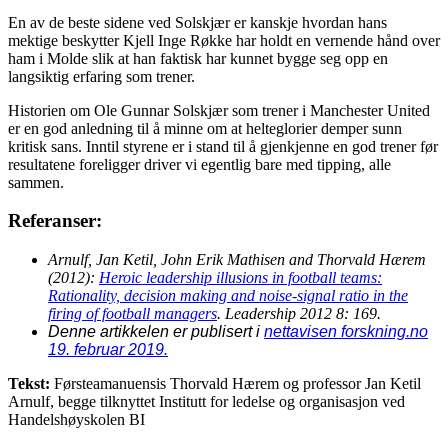
En av de beste sidene ved Solskjær er kanskje hvordan hans
mektige beskytter Kjell Inge Røkke har holdt en vernende hånd over
ham i Molde slik at han faktisk har kunnet bygge seg opp en
langsiktig erfaring som trener.
Historien om Ole Gunnar Solskjær som trener i Manchester United
er en god anledning til å minne om at helteglorier demper sunn
kritisk sans. Inntil styrene er i stand til å gjenkjenne en god trener før
resultatene foreligger driver vi egentlig bare med tipping, alle
sammen.
Referanser:
Arnulf, Jan Ketil, John Erik Mathisen and Thorvald Hærem
(2012):
Heroic leadership illusions in football teams:
Rationality, decision making and noise-signal ratio in the
firing of football managers
. Leadership 2012 8: 169.
Denne artikkelen er publisert i
nettavisen forskning.no
19. februar 2019.
Tekst:
Førsteamanuensis Thorvald Hærem og professor Jan Ketil
Arnulf, begge tilknyttet Institutt for ledelse og organisasjon ved
Handelshøyskolen BI