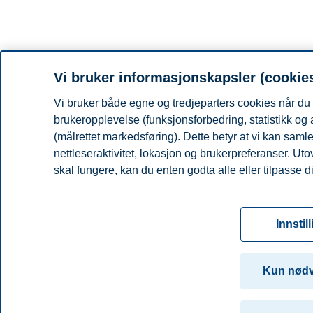
Vi bruker informasjonskapsler (cookie
Vi bruker både egne og tredjeparters cookies når du 
brukeropplevelse (funksjonsforbedring, statistikk og
(målrettet markedsføring). Dette betyr at vi kan sam
nettleseraktivitet, lokasjon og brukerpreferanser. Ut
skal fungere, kan du enten godta alle eller tilpasse d
Les mer om våre informasjonskapsler, hvilke opplysni
for informasjonskapsler. Du kan når som helst endre el
Innstil
ved å klikke på «Cookies» nederst på nettsiden vår.
For mer informasjon, se vår
cookie-erklæring
Kun nød