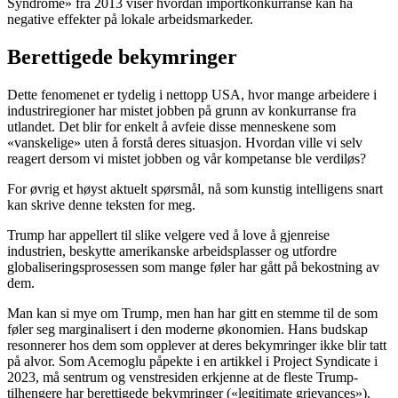
Syndrome» fra 2013 viser hvordan importkonkurranse kan ha
negative effekter på lokale arbeidsmarkeder.
Berettigede bekymringer
Dette fenomenet er tydelig i nettopp USA, hvor mange arbeidere i
industriregioner har mistet jobben på grunn av konkurranse fra
utlandet. Det blir for enkelt å avfeie disse menneskene som
«vanskelige» uten å forstå deres situasjon. Hvordan ville vi selv
reagert dersom vi mistet jobben og vår kompetanse ble verdiløs?
For øvrig et høyst aktuelt spørsmål, nå som kunstig intelligens snart
kan skrive denne teksten for meg.
Trump har appellert til slike velgere ved å love å gjenreise
industrien, beskytte amerikanske arbeidsplasser og utfordre
globaliseringsprosessen som mange føler har gått på bekostning av
dem.
Man kan si mye om Trump, men han har gitt en stemme til de som
føler seg marginalisert i den moderne økonomien. Hans budskap
resonnerer hos dem som opplever at deres bekymringer ikke blir tatt
på alvor. Som Acemoglu påpekte i en artikkel i Project Syndicate i
2023, må sentrum og venstresiden erkjenne at de fleste Trump-
tilhengere har berettigede bekymringer («legitimate grievances»).