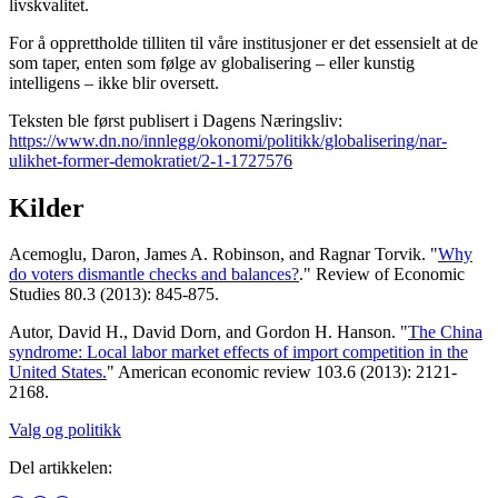
livskvalitet.
For å opprettholde tilliten til våre institusjoner er det essensielt at de
som taper, enten som følge av globalisering – eller kunstig
intelligens – ikke blir oversett.
Teksten ble først publisert i Dagens Næringsliv:
https://www.dn.no/innlegg/okonomi/politikk/globalisering/nar-
ulikhet-former-demokratiet/2-1-1727576
Kilder
Acemoglu, Daron, James A. Robinson, and Ragnar Torvik. "
Why
do voters dismantle checks and balances?
." Review of Economic
Studies 80.3 (2013): 845-875.
Autor, David H., David Dorn, and Gordon H. Hanson. "
The China
syndrome: Local labor market effects of import competition in the
United States.
" American economic review 103.6 (2013): 2121-
2168.
Valg og politikk
Del artikkelen: