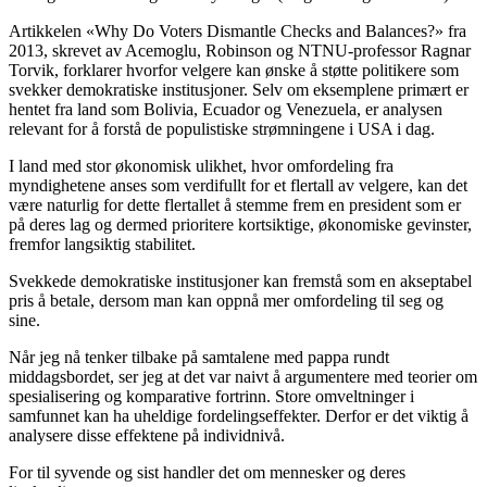
Artikkelen «Why Do Voters Dismantle Checks and Balances?» fra
2013, skrevet av Acemoglu, Robinson og NTNU-professor Ragnar
Torvik, forklarer hvorfor velgere kan ønske å støtte politikere som
svekker demokratiske institusjoner. Selv om eksemplene primært er
hentet fra land som Bolivia, Ecuador og Venezuela, er analysen
relevant for å forstå de populistiske strømningene i USA i dag.
I land med stor økonomisk ulikhet, hvor omfordeling fra
myndighetene anses som verdifullt for et flertall av velgere, kan det
være naturlig for dette flertallet å stemme frem en president som er
på deres lag og dermed prioritere kortsiktige, økonomiske gevinster,
fremfor langsiktig stabilitet.
Svekkede demokratiske institusjoner kan fremstå som en akseptabel
pris å betale, dersom man kan oppnå mer omfordeling til seg og
sine.
Når jeg nå tenker tilbake på samtalene med pappa rundt
middagsbordet, ser jeg at det var naivt å argumentere med teorier om
spesialisering og komparative fortrinn. Store omveltninger i
samfunnet kan ha uheldige fordelingseffekter. Derfor er det viktig å
analysere disse effektene på individnivå.
For til syvende og sist handler det om mennesker og deres