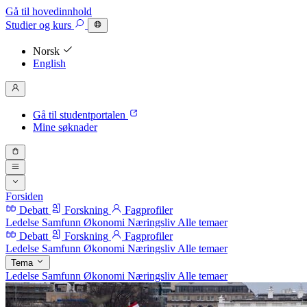
Gå til hovedinnhold
Studier
og kurs
Norsk
English
Gå til studentportalen
Mine søknader
Forsiden
Debatt
Forskning
Fagprofiler
Ledelse
Samfunn
Økonomi
Næringsliv
Alle temaer
Debatt
Forskning
Fagprofiler
Ledelse
Samfunn
Økonomi
Næringsliv
Alle temaer
Tema
Ledelse
Samfunn
Økonomi
Næringsliv
Alle temaer