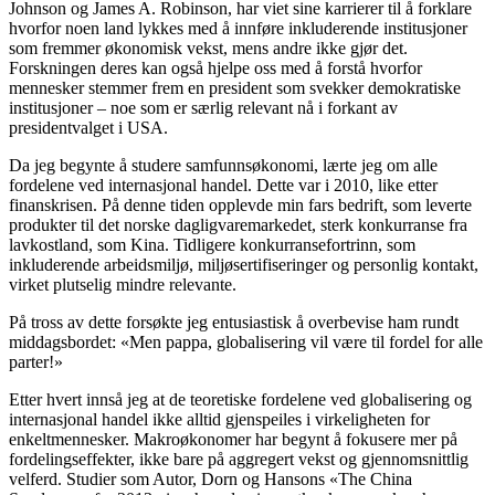
Johnson og James A. Robinson, har viet sine karrierer til å forklare
hvorfor noen land lykkes med å innføre inkluderende institusjoner
som fremmer økonomisk vekst, mens andre ikke gjør det.
Forskningen deres kan også hjelpe oss med å forstå hvorfor
mennesker stemmer frem en president som svekker demokratiske
institusjoner – noe som er særlig relevant nå i forkant av
presidentvalget i USA.
Da jeg begynte å studere samfunnsøkonomi, lærte jeg om alle
fordelene ved internasjonal handel. Dette var i 2010, like etter
finanskrisen. På denne tiden opplevde min fars bedrift, som leverte
produkter til det norske dagligvaremarkedet, sterk konkurranse fra
lavkostland, som Kina. Tidligere konkurransefortrinn, som
inkluderende arbeidsmiljø, miljøsertifiseringer og personlig kontakt,
virket plutselig mindre relevante.
På tross av dette forsøkte jeg entusiastisk å overbevise ham rundt
middagsbordet: «Men pappa, globalisering vil være til fordel for alle
parter!»
Etter hvert innså jeg at de teoretiske fordelene ved globalisering og
internasjonal handel ikke alltid gjenspeiles i virkeligheten for
enkeltmennesker. Makroøkonomer har begynt å fokusere mer på
fordelingseffekter, ikke bare på aggregert vekst og gjennomsnittlig
velferd. Studier som Autor, Dorn og Hansons «The China