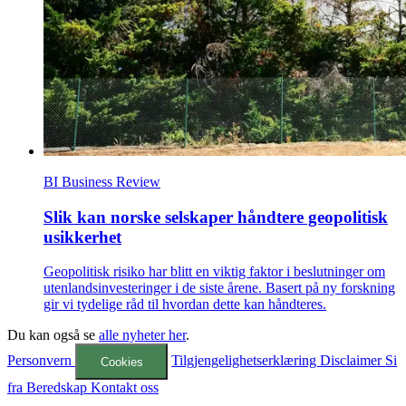
BI Business Review
Slik kan norske selskaper håndtere geopolitisk
usikkerhet
Geopolitisk risiko har blitt en viktig faktor i beslutninger om
utenlandsinvesteringer i de siste årene. Basert på ny forskning
gir vi tydelige råd til hvordan dette kan håndteres.
Du kan også se
alle nyheter her
.
Personvern
Tilgjengelighetserklæring
Disclaimer
Si
Cookies
fra
Beredskap
Kontakt oss