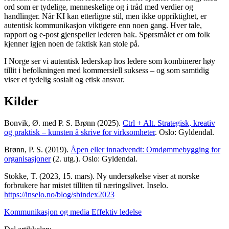
ord som er tydelige, menneskelige og i tråd med verdier og
handlinger. Når KI kan etterligne stil, men ikke oppriktighet, er
autentisk kommunikasjon viktigere enn noen gang. Hver tale,
rapport og e-post gjenspeiler lederen bak. Spørsmålet er om folk
kjenner igjen noen de faktisk kan stole på.
I Norge ser vi autentisk lederskap hos ledere som kombinerer høy
tillit i befolkningen med kommersiell suksess – og som samtidig
viser et tydelig sosialt og etisk ansvar.
Kilder
Bonvik, Ø. med P. S. Brønn (2025).
Ctrl + Alt. Strategisk, kreativ
og praktisk – kunsten å skrive for virksomheter
. Oslo: Gyldendal.
Brønn, P. S. (2019).
Åpen eller innadvendt: Omdømmebygging for
organisasjoner
(2. utg.). Oslo: Gyldendal.
Stokke, T. (2023, 15. mars). Ny undersøkelse viser at norske
forbrukere har mistet tilliten til næringslivet. Inselo.
https://inselo.no/blog/sbindex2023
Kommunikasjon og media
Effektiv ledelse