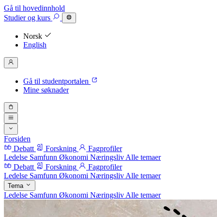
Gå til hovedinnhold
Studier
og kurs
Norsk
English
Gå til studentportalen
Mine søknader
Forsiden
Debatt
Forskning
Fagprofiler
Ledelse
Samfunn
Økonomi
Næringsliv
Alle temaer
Debatt
Forskning
Fagprofiler
Ledelse
Samfunn
Økonomi
Næringsliv
Alle temaer
Tema
Ledelse
Samfunn
Økonomi
Næringsliv
Alle temaer