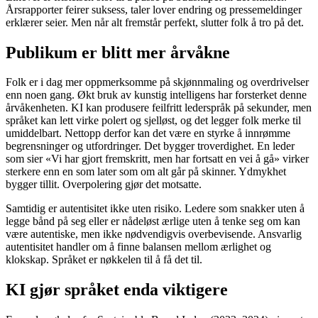
Årsrapporter feirer suksess, taler lover endring og pressemeldinger
erklærer seier. Men når alt fremstår perfekt, slutter folk å tro på det.
Publikum er blitt mer årvåkne
Folk er i dag mer oppmerksomme på skjønnmaling og overdrivelser
enn noen gang. Økt bruk av kunstig intelligens har forsterket denne
årvåkenheten. KI kan produsere feilfritt lederspråk på sekunder, men
språket kan lett virke polert og sjelløst, og det legger folk merke til
umiddelbart. Nettopp derfor kan det være en styrke å innrømme
begrensninger og utfordringer. Det bygger troverdighet. En leder
som sier «Vi har gjort fremskritt, men har fortsatt en vei å gå» virker
sterkere enn en som later som om alt går på skinner. Ydmykhet
bygger tillit. Overpolering gjør det motsatte.
Samtidig er autentisitet ikke uten risiko. Ledere som snakker uten å
legge bånd på seg eller er nådeløst ærlige uten å tenke seg om kan
være autentiske, men ikke nødvendigvis overbevisende. Ansvarlig
autentisitet handler om å finne balansen mellom ærlighet og
klokskap. Språket er nøkkelen til å få det til.
KI gjør språket enda viktigere