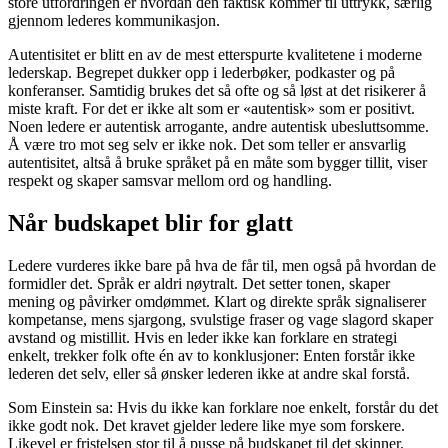
store utfordringen er hvordan den faktisk kommer til uttrykk, særlig
gjennom lederes kommunikasjon.
Autentisitet er blitt en av de mest etterspurte kvalitetene i moderne
lederskap. Begrepet dukker opp i lederbøker, podkaster og på
konferanser. Samtidig brukes det så ofte og så løst at det risikerer å
miste kraft. For det er ikke alt som er «autentisk» som er positivt.
Noen ledere er autentisk arrogante, andre autentisk ubesluttsomme.
Å være tro mot seg selv er ikke nok. Det som teller er ansvarlig
autentisitet, altså å bruke språket på en måte som bygger tillit, viser
respekt og skaper samsvar mellom ord og handling.
Når budskapet blir for glatt
Ledere vurderes ikke bare på hva de får til, men også på hvordan de
formidler det. Språk er aldri nøytralt. Det setter tonen, skaper
mening og påvirker omdømmet. Klart og direkte språk signaliserer
kompetanse, mens sjargong, svulstige fraser og vage slagord skaper
avstand og mistillit. Hvis en leder ikke kan forklare en strategi
enkelt, trekker folk ofte én av to konklusjoner: Enten forstår ikke
lederen det selv, eller så ønsker lederen ikke at andre skal forstå.
Som Einstein sa: Hvis du ikke kan forklare noe enkelt, forstår du det
ikke godt nok. Det kravet gjelder ledere like mye som forskere.
Likevel er fristelsen stor til å pusse på budskapet til det skinner.