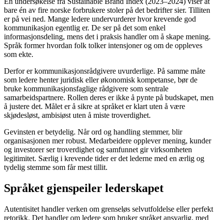
En undersøkelse fra Sustainable Brand Index (2023–2024) viser at
bare én av fire norske forbrukere stoler på det bedrifter sier. Tilliten
er på vei ned. Mange ledere undervurderer hvor krevende god
kommunikasjon egentlig er. De ser på det som enkel
informasjonsdeling, mens det i praksis handler om å skape mening.
Språk former hvordan folk tolker intensjoner og om de oppleves
som ekte.
Derfor er kommunikasjonsrådgivere uvurderlige. På samme måte
som ledere henter juridisk eller økonomisk kompetanse, bør de
bruke kommunikasjonsfaglige rådgivere som sentrale
samarbeidspartnere. Rollen deres er ikke å pynte på budskapet, men
å justere det. Målet er å sikre at språket er klart uten å være
skjødesløst, ambisiøst uten å miste troverdighet.
Gevinsten er betydelig. Når ord og handling stemmer, blir
organisasjonen mer robust. Medarbeidere opplever mening, kunder
og investorer ser troverdighet og samfunnet gir virksomheten
legitimitet. Særlig i krevende tider er det lederne med en ærlig og
tydelig stemme som får mest tillit.
Språket gjenspeiler lederskapet
Autentisitet handler verken om grenseløs selvutfoldelse eller perfekt
retorikk. Det handler om ledere som bruker språket ansvarlig, med