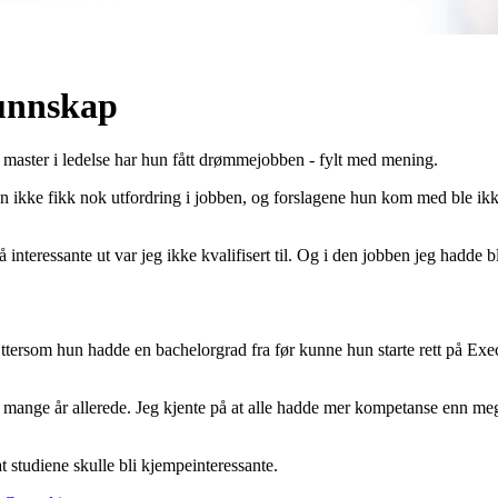
unnskap
n master i ledelse har hun fått drømmejobben - fylt med mening.
n ikke fikk nok utfordring i jobben, og forslagene hun kom med ble ikke
nteressante ut var jeg ikke kvalifisert til. Og i den jobben jeg hadde ble 
Ettersom hun hadde en bachelorgrad fra før kunne hun starte rett på E
 mange år allerede. Jeg kjente på at alle hadde mer kompetanse enn meg
t studiene skulle bli kjempeinteressante.