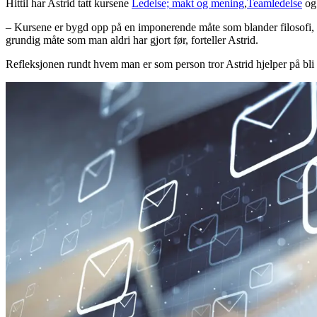
Hittil har Astrid tatt kursene
Ledelse; makt og mening
,
Teamledelse
o
– Kursene er bygd opp på en imponerende måte som blander filosofi, s
grundig måte som man aldri har gjort før, forteller Astrid.
Refleksjonen rundt hvem man er som person tror Astrid hjelper på bli 