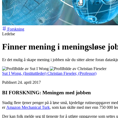
Forskning
Ledelse
Finner mening i meningsløse jo
Er det mulig å skape mening i jobben når du sitter alene foran datask
Sut I Wong,
(Instituttleder)
Christian Fieseler,
(Professor)
Publisert 24. april 2017
BI FORSKNING: Meningen med jobben
Stadig flere tjener penger på å løse små, kjedelige rutineoppgaver med
er
Amazon Mechanical Turk
, som kan skilte med mer enn 750 000 le
Der kan folk melde seg til tjeneste for å utføre oppgavene som sette