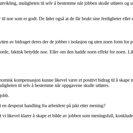
vikling, muligheten til selv å bestemme når jobben skulle utføres og uts
il noe som er godt. De føler også at de får brukt sine ferdigheter eller et
tten av bidraget deres der de jobber i isolasjon og uten noen form for p
orde, faktisk betydde noe. Eller om den hadde noen effekt for noen. Li
konomisk kompensasjon kunne likevel være et positivt bidrag til å skap
ligheten til selv å bestemme når oppgavene skulle utføres.
jobb.
et en desperat handling fra arbeidere på jakt etter mening?
il at vi likevel klarer å skape et bilde av jobben som meningsfull, konk