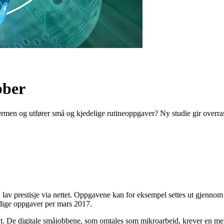
bber
jermen og utfører små og kjedelige rutineoppgaver? Ny studie gir overra
 lav prestisje via nettet. Oppgavene kan for eksempel settes ut gjennom
dige oppgaver per mars 2017.
s ut. De digitale småjobbene, som omtales som mikroarbeid, krever en me