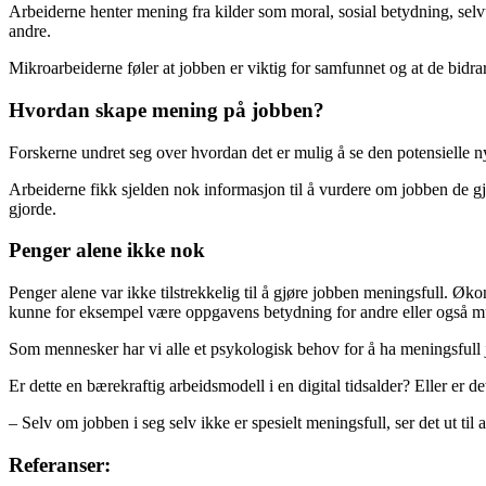
Arbeiderne henter mening fra kilder som moral, sosial betydning, selvut
andre.
Mikroarbeiderne føler at jobben er viktig for samfunnet og at de bidrar t
Hvordan skape mening på jobben?
Forskerne undret seg over hvordan det er mulig å se den potensielle ny
Arbeiderne fikk sjelden nok informasjon til å vurdere om jobben de gj
gjorde.
Penger alene ikke nok
Penger alene var ikke tilstrekkelig til å gjøre jobben meningsfull. Ø
kunne for eksempel være oppgavens betydning for andre eller også mu
Som mennesker har vi alle et psykologisk behov for å ha meningsfull 
Er dette en bærekraftig arbeidsmodell i en digital tidsalder? Eller er d
– Selv om jobben i seg selv ikke er spesielt meningsfull, ser det ut t
Referanser: