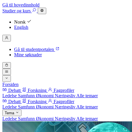
Gå til hovedinnhold
Studier
og kurs
Norsk
English
Gå til studentportalen
Mine søknader
Forsiden
Debatt
Forskning
Fagprofiler
Ledelse
Samfunn
Økonomi
Næringsliv
Alle temaer
Debatt
Forskning
Fagprofiler
Ledelse
Samfunn
Økonomi
Næringsliv
Alle temaer
Tema
Ledelse
Samfunn
Økonomi
Næringsliv
Alle temaer