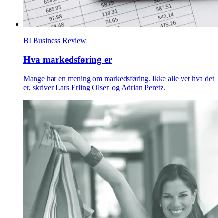
BI Business Review
Hva markedsføring er
Mange har en mening om markedsføring. Ikke alle vet hva det
er, skriver Lars Erling Olsen og Adrian Peretz.