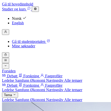
Gå til hovedinnhold
Studier
og kurs
Norsk
English
Gå til studentportalen
Mine søknader
Forsiden
Debatt
Forskning
Fagprofiler
Ledelse
Samfunn
Økonomi
Næringsliv
Alle temaer
Debatt
Forskning
Fagprofiler
Ledelse
Samfunn
Økonomi
Næringsliv
Alle temaer
Tema
Ledelse
Samfunn
Økonomi
Næringsliv
Alle temaer