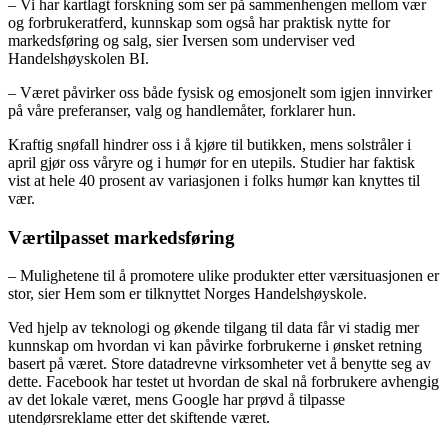
– Vi har kartlagt forskning som ser på sammenhengen mellom vær
og forbrukeratferd, kunnskap som også har praktisk nytte for
markedsføring og salg, sier Iversen som underviser ved
Handelshøyskolen BI.
– Været påvirker oss både fysisk og emosjonelt som igjen innvirker
på våre preferanser, valg og handlemåter, forklarer hun.
Kraftig snøfall hindrer oss i å kjøre til butikken, mens solstråler i
april gjør oss våryre og i humør for en utepils. Studier har faktisk
vist at hele 40 prosent av variasjonen i folks humør kan knyttes til
vær.
Værtilpasset markedsføring
– Mulighetene til å promotere ulike produkter etter værsituasjonen er
stor, sier Hem som er tilknyttet Norges Handelshøyskole.
Ved hjelp av teknologi og økende tilgang til data får vi stadig mer
kunnskap om hvordan vi kan påvirke forbrukerne i ønsket retning
basert på været. Store datadrevne virksomheter vet å benytte seg av
dette. Facebook har testet ut hvordan de skal nå forbrukere avhengig
av det lokale været, mens Google har prøvd å tilpasse
utendørsreklame etter det skiftende været.