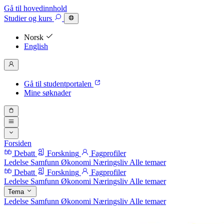
Gå til hovedinnhold
Studier
og kurs
Norsk
English
Gå til studentportalen
Mine søknader
Forsiden
Debatt
Forskning
Fagprofiler
Ledelse
Samfunn
Økonomi
Næringsliv
Alle temaer
Debatt
Forskning
Fagprofiler
Ledelse
Samfunn
Økonomi
Næringsliv
Alle temaer
Tema
Ledelse
Samfunn
Økonomi
Næringsliv
Alle temaer