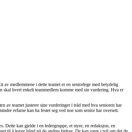
Ett av medlemmene i dette teamet er en seniorlege med betydelig
usjon skal hvert enkelt teammedlem komme med sin vurdering. Hva er
 resten av teamet justerer sine vurderinger i tråd med hva senioren har
mindre erfarne kan ha festet seg ved noe som senior har oversett.
. Dette kan gjelde i en ledergruppe, et styre, en redaksjon, en
gnet til å legge bånd på de andres bidrag. De kan være i tvil om det de