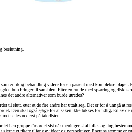
ig beslutning.
 som er riktig behandling videre for en pasient med komplekse plager. 
 tyngden hun bringer til samtalen. Etter en runde med spørring og disk
nnes det andre alternativer som burde utredes?
rdet til slutt, etter at de fire andre har uttalt seg. Det er for å unngå at
ordet. Den skal også sørge for at saken ikke lukkes for tidlig. En av de 
met settes nederst på talerlisten.
et i en gruppe får ordet sist når meninger skal luftes og ting bestemmes
lir gjerne et rikere tilfang av ideer og perspektiver. Enerens stemme er e