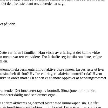
 det den fremste blant oss allerede har sagt.
et på jobb.
Dette var faren i familien. Han visste av erfaring at det kunne virke
 mente var rett vei videre. For å skaffe seg innsikt om dette, valgte
talen.
res gjennom eksperimentering og aktive utprøvinger. La oss teste ut hva
ine helt til slutt? Hvilke endringer i aktivitet inntreffer da? Hvem
n ikke ta ordet snart? En annen er at andre opplever at handlingsrommet
vventende. Det innebærer tap av kontroll. Situasjonen blir mindre
armonerer dårlig med seniorenes egne.
n er at flere aktiveres og dermed bidrar med kunnskapen sin. De får i
ket av innsiktene som forløses rundt bordet. Dette er et grep som kan