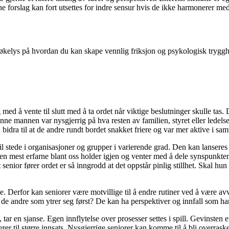
gne forslag kan fort utsettes for indre sensur hvis de ikke harmonerer med
 søkelys på hvordan du kan skape vennlig friksjon og psykologisk tryggh
ed å vente til slutt med å ta ordet når viktige beslutninger skulle tas. 
e mannen var nysgjerrig på hva resten av familien, styret eller ledelsen
idra til at de andre rundt bordet snakket friere og var mer aktive i sam
er til stede i organisasjoner og grupper i varierende grad. Den kan lanse
mest erfarne blant oss holder igjen og venter med å dele synspunktene s
senior fører ordet er så inngrodd at det oppstår pinlig stillhet. Skal hu
ale. Derfor kan seniorer være motvillige til å endre rutiner ved å være a
 de andre som ytrer seg først? De kan ha perspektiver og innfall som h
v, tar en sjanse. Egen innflytelse over prosesser settes i spill. Gevinste
erer til større innsats. Nysgjerrige seniorer kan komme til å bli overras