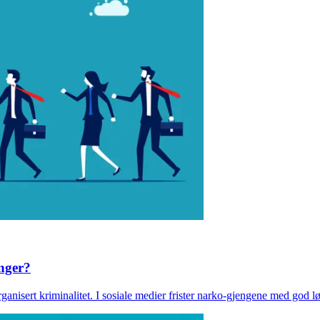
nger?
ganisert kriminalitet. I sosiale medier frister narko-gjengene med god l