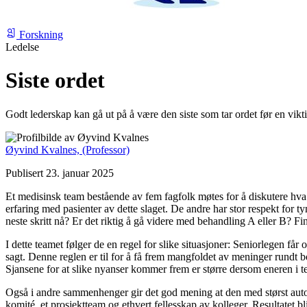
Forskning
Ledelse
Siste ordet
Godt lederskap kan gå ut på å være den siste som tar ordet før en vikt
Øyvind Kvalnes,
(Professor)
Publisert 23. januar 2025
Et medisinsk team bestående av fem fagfolk møtes for å diskutere hva
erfaring med pasienter av dette slaget. De andre har stor respekt for
neste skritt nå? Er det riktig å gå videre med behandling A eller B? Fi
I dette teamet følger de en regel for slike situasjoner: Seniorlegen får o
sagt. Denne reglen er til for å få frem mangfoldet av meninger rundt b
Sjansene for at slike nyanser kommer frem er større dersom eneren i tea
Også i andre sammenhenger gir det god mening at den med størst autorit
komité, et prosjektteam og ethvert fellesskap av kolleger. Resultatet b