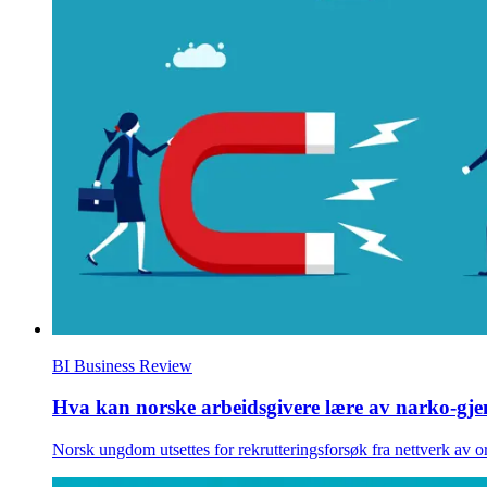
BI Business Review
Hva kan norske arbeidsgivere lære av narko-gje
Norsk ungdom utsettes for rekrutteringsforsøk fra nettverk av or