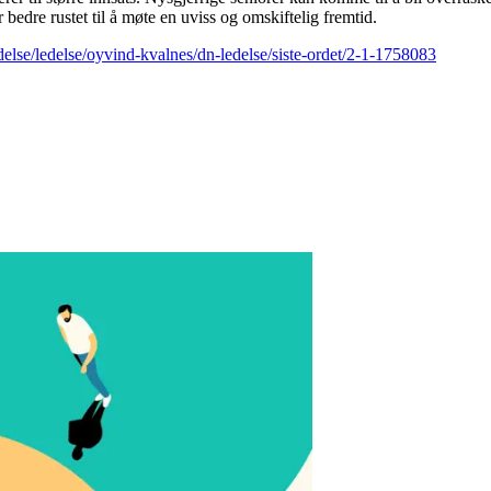
bedre rustet til å møte en uviss og omskiftelig fremtid.
else/ledelse/oyvind-kvalnes/dn-ledelse/siste-ordet/2-1-1758083