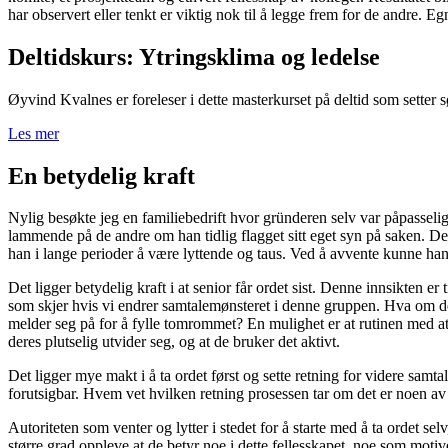
har observert eller tenkt er viktig nok til å legge frem for de andre. E
Deltidskurs: Ytringsklima og ledelse
Øyvind Kvalnes er foreleser i dette masterkurset på deltid som setter
Les mer
En betydelig kraft
Nylig besøkte jeg en familiebedrift hvor gründeren selv var påpasselig m
lammende på de andre om han tidlig flagget sitt eget syn på saken. Denn
han i lange perioder å være lyttende og taus. Ved å avvente kunne han b
Det ligger betydelig kraft i at senior får ordet sist. Denne innsikten 
som skjer hvis vi endrer samtalemønsteret i denne gruppen. Hva om den 
melder seg på for å fylle tomrommet? En mulighet er at rutinen med at 
deres plutselig utvider seg, og at de bruker det aktivt.
Det ligger mye makt i å ta ordet først og sette retning for videre samt
forutsigbar. Hvem vet hvilken retning prosessen tar om det er noen av
Autoriteten som venter og lytter i stedet for å starte med å ta ordet sel
større grad oppleve at de betyr noe i dette fellesskapet, noe som motiv