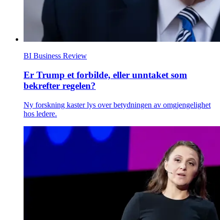
BI Business Review
Er Trump et forbilde, eller unntaket som
bekrefter regelen?
Ny forskning kaster lys over betydningen av omgjengelighet
hos ledere.