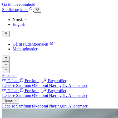
Gå til hovedinnhold
Studier
og kurs
Norsk
English
Gå til studentportalen
Mine søknader
Forsiden
Debatt
Forskning
Fagprofiler
Ledelse
Samfunn
Økonomi
Næringsliv
Alle temaer
Debatt
Forskning
Fagprofiler
Ledelse
Samfunn
Økonomi
Næringsliv
Alle temaer
Tema
Ledelse
Samfunn
Økonomi
Næringsliv
Alle temaer