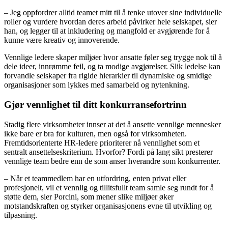
– Jeg oppfordrer alltid teamet mitt til å tenke utover sine individuelle
roller og vurdere hvordan deres arbeid påvirker hele selskapet, sier
han, og legger til at inkludering og mangfold er avgjørende for å
kunne være kreativ og innoverende.
Vennlige ledere skaper miljøer hvor ansatte føler seg trygge nok til å
dele ideer, innrømme feil, og ta modige avgjørelser. Slik ledelse kan
forvandle selskaper fra rigide hierarkier til dynamiske og smidige
organisasjoner som lykkes med samarbeid og nytenkning.
Gjør vennlighet til ditt konkurransefortrinn
Stadig flere virksomheter innser at det å ansette vennlige mennesker
ikke bare er bra for kulturen, men også for virksomheten.
Fremtidsorienterte HR-ledere prioriterer nå vennlighet som et
sentralt ansettelseskriterium. Hvorfor? Fordi på lang sikt presterer
vennlige team bedre enn de som anser hverandre som konkurrenter.
– Når et teammedlem har en utfordring, enten privat eller
profesjonelt, vil et vennlig og tillitsfullt team samle seg rundt for å
støtte dem, sier Porcini, som mener slike miljøer øker
motstandskraften og styrker organisasjonens evne til utvikling og
tilpasning.