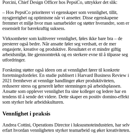
Porcini, Chief Design Officer hos PepsiCo, uttrykker det slik:
– Hos PepsiCo prioriterer vi egenskaper som vennlighet, tillit,
nysgjerrighet og optimisme når vi ansetter. Disse egenskapene
fremmer et miljø hvor man samarbeider og støtter hverandre, som er
essensielt for bærekraftig suksess.
Virksomheter som kultiverer vennlighet, føles ikke bare bra – de
presterer også bedre. Når ansatte føler seg verdsatt, er de mer
engasjerte, kreative og produktive. Resultatet er et mindre giftig
arbeidsmiljø, lite gjennomtrekk og en sterkere evne til å tilpasse seg
utfordringer.
Forskning støtter også ideen om at vennlighet fører til konkrete
forretningsfordeler. En studie publisert i Harvard Business Review i
2021 fremhever at vennlige handlinger øker produktiviteten,
reduserer stress og generelt løfter stemningen på arbeidsplassen.
Ansatte som opplever vennlighet fra sine kolleger og ledere har en
tendens til å sende det videre. Dette skaper en positiv domino-effekt
som styrker hele arbeidskulturen.
Vennlighet i praksis
Andrea Cottini, Operations Director i luksusmoteindustrien, har selv
erfart hvordan vennligheten styrker teamarbeid og øker kreativiteten.