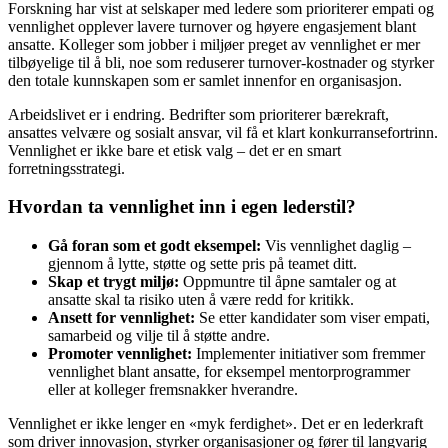
Forskning har vist at selskaper med ledere som prioriterer empati og
vennlighet opplever lavere turnover og høyere engasjement blant
ansatte. Kolleger som jobber i miljøer preget av vennlighet er mer
tilbøyelige til å bli, noe som reduserer turnover-kostnader og styrker
den totale kunnskapen som er samlet innenfor en organisasjon.
Arbeidslivet er i endring. Bedrifter som prioriterer bærekraft,
ansattes velvære og sosialt ansvar, vil få et klart konkurransefortrinn.
Vennlighet er ikke bare et etisk valg – det er en smart
forretningsstrategi.
Hvordan ta vennlighet inn i egen lederstil?
Gå foran som et godt eksempel:
Vis vennlighet daglig –
gjennom å lytte, støtte og sette pris på teamet ditt.
Skap et trygt miljø:
Oppmuntre til åpne samtaler og at
ansatte skal ta risiko uten å være redd for kritikk.
Ansett for vennlighet:
Se etter kandidater som viser empati,
samarbeid og vilje til å støtte andre.
Promoter vennlighet:
Implementer initiativer som fremmer
vennlighet blant ansatte, for eksempel mentorprogrammer
eller at kolleger fremsnakker hverandre.
Vennlighet er ikke lenger en «myk ferdighet». Det er en lederkraft
som driver innovasjon, styrker organisasjoner og fører til langvarig