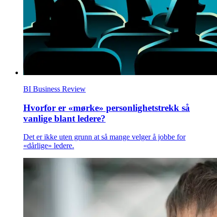
BI Business Review
Hvorfor er «mørke» personlighetstrekk så
vanlige blant ledere?
Det er ikke uten grunn at så mange velger å jobbe for
«dårlige» ledere.