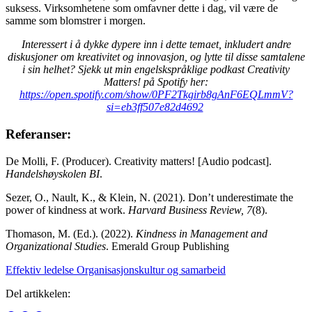
suksess. Virksomhetene som omfavner dette i dag, vil være de
samme som blomstrer i morgen.
Interessert i å dykke dypere inn i dette temaet, inkludert andre
diskusjoner om kreativitet og innovasjon, og lytte til disse samtalene
i sin helhet? Sjekk ut min engelskspråklige podkast Creativity
Matters! på Spotify her:
https://open.spotify.com/show/0PF2Tkgirb8gAnF6EQLmmV?
si=eb3ff507e82d4692
Referanser:
De Molli, F. (Producer). Creativity matters! [Audio podcast].
Handelshøyskolen BI
.
Sezer, O., Nault, K., & Klein, N. (2021). Don’t underestimate the
power of kindness at work.
Harvard Business Review, 7
(8).
Thomason, M. (Ed.). (2022).
Kindness in Management and
Organizational Studies
. Emerald Group Publishing
Effektiv ledelse
Organisasjonskultur og samarbeid
Del artikkelen: