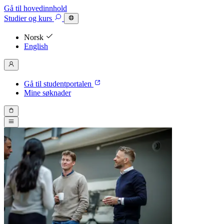
Gå til hovedinnhold
Studier
og kurs
Norsk
English
Gå til studentportalen
Mine søknader