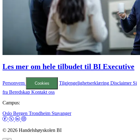
Les mer om hele tilbudet til BI Executive
Personvern
Tilgjengelighetserklæring
Disclaimer
Si
Cookies
fra
Beredskap
Kontakt oss
Campus:
Oslo
Bergen
Trondheim
Stavanger
© 2026 Handelshøyskolen BI