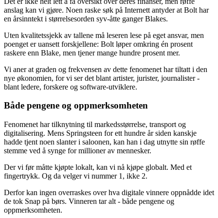
Det er ikke helt lett å få oversikt over deres finanser, men røffe
anslag kan vi gjøre. Noen raske søk på Internett antyder at Bolt har
en årsinntekt i størrelsesorden syv-åtte ganger Blakes.
Uten kvalitetssjekk av tallene må leseren lese på eget ansvar, men
poenget er uansett forskjellene: Bolt løper omkring én prosent
raskere enn Blake, men tjener mange hundre prosent mer.
Vi aner at graden og frekvensen av dette fenomenet har tiltatt i den
nye økonomien, for vi ser det blant artister, jurister, journalister -
blant ledere, forskere og software-utviklere.
Både pengene og oppmerksomheten
Fenomenet har tilknytning til markedsstørrelse, transport og
digitalisering. Mens Springsteen for ett hundre år siden kanskje
hadde tjent noen slanter i saloonen, kan han i dag utnytte sin røffe
stemme ved å synge for millioner av mennesker.
Der vi før måtte kjøpte lokalt, kan vi nå kjøpe globalt. Med et
fingertrykk. Og da velger vi nummer 1, ikke 2.
Derfor kan ingen overraskes over hva digitale vinnere oppnådde idet
de tok Snap på børs. Vinneren tar alt - både pengene og
oppmerksomheten.