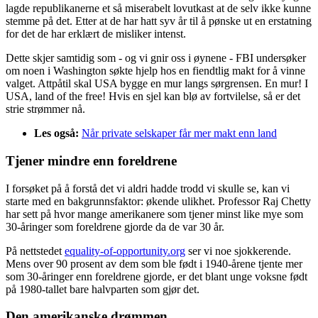
lagde republikanerne et så miserabelt lovutkast at de selv ikke kunne
stemme på det. Etter at de har hatt syv år til å pønske ut en erstatning
for det de har erklært de misliker intenst.
Dette skjer samtidig som - og vi gnir oss i øynene - FBI undersøker
om noen i Washington søkte hjelp hos en fiendtlig makt for å vinne
valget. Attpåtil skal USA bygge en mur langs sørgrensen. En mur! I
USA, land of the free! Hvis en sjel kan blø av fortvilelse, så er det
strie strømmer nå.
Les også:
Når private selskaper får mer makt enn land
Tjener mindre enn foreldrene
I forsøket på å forstå det vi aldri hadde trodd vi skulle se, kan vi
starte med en bakgrunnsfaktor: økende ulikhet. Professor Raj Chetty
har sett på hvor mange amerikanere som tjener minst like mye som
30-åringer som foreldrene gjorde da de var 30 år.
På nettstedet
equality-of-opportunity.org
ser vi noe sjokkerende.
Mens over 90 prosent av dem som ble født i 1940-årene tjente mer
som 30-åringer enn foreldrene gjorde, er det blant unge voksne født
på 1980-tallet bare halvparten som gjør det.
Den amerikanske drømmen