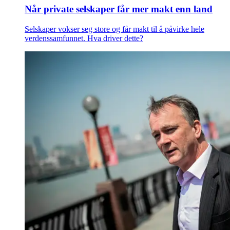
Når private selskaper får mer makt enn land
Selskaper vokser seg store og får makt til å påvirke hele
verdenssamfunnet. Hva driver dette?