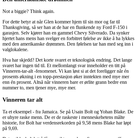
Not a biggie? Think again.
For dette betyr at når Glen kommer hjem til sin mor og far til
Thanksgiving, så ser han at de har en flunkende ny Ford F-150 i
garasjen. Selv kjører han en gammel Chevy Silverado. Da synker
hjertet hans mens han svelger en forbitret følelse av ikke å ha lykkes
med den amerikanske drømmen. Den følelsen tar han med seg inn i
valglokalene.
Hva har skjedd? Det korte svaret er teknologisk endring. Det lange
svaret har ingen tid til. Et mellomlangt svar inneholder en titt på
Vinneren-tar-alt -fenomenet. Vi kan løst si at det foreligger når én
prosents økning i en topp-prestasjon øker inntekten med mye mer
enn én prosent. Altså når vinneren bare er ørlite grann bedre enn
nummer to, men tjener mye, mye mer.
Vinneren tar alt
Ta et eksempel - fra Jamaica. Se på Usain Bolt og Yohan Blake. De
er uhyre raske menn. De er de raskeste i menneskehetens målte
historie, for Bolt har verdensrekorden på 9,58 mens Blake har løpt
på 9,69.