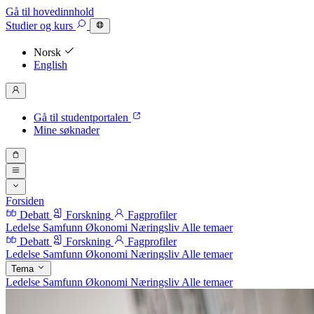
Gå til hovedinnhold
Studier
og kurs
Norsk
English
Gå til studentportalen
Mine søknader
Forsiden
Debatt
Forskning
Fagprofiler
Ledelse
Samfunn
Økonomi
Næringsliv
Alle temaer
Debatt
Forskning
Fagprofiler
Ledelse
Samfunn
Økonomi
Næringsliv
Alle temaer
Tema
Ledelse
Samfunn
Økonomi
Næringsliv
Alle temaer