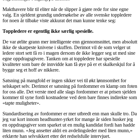
Makthavere blir til eliter når de slipper å gjøre rede for sine egne
valg. En sjeldent grundig undersøkelse av alle svenske toppledere
for noen år tilbake viste akkurat det man kunne tenke seg:
Toppledere er egentlig ikke særlig spesielle.
De var ørlite grann mer intelligente enn gjennomsnittet, men absolutt
ikke de skarpeste knivene i skuffen. Derimot vil de som velger ut
ledere stort sett få ro i magen dersom de ikke legger seg ut med sine
egne oppdragsgivere. Tanken om at toppledere har spesielle
kvaliteter som bare de innvidde kan få øye på er et skalkeskjul for å
bygge seg et hoff av nikkere.
Satsning på mangfold er ingen sikker vei til økt lønnsomhet for
selskapet selv. Derimot er satsning på fordommer en klamp om foten
for oss alle. Det verste med alle slags fordommer er at prisen sjelden
kommer til syne fordi kostnadene ved dem bare finnes indirekte som
«tapte muligheter».
Standardisering av fordommer er mer utbredt enn man skulle tro. Da
jeg var kort innom headhunter-yrket for mange år siden husker jeg
en oppdragsgiver som sparket ut en mulig kandidat fordi han hadde
liten munn. «Jeg ansetter aldri en avdelingsleder med liten munn,»
erklærte han selvsikkert etter det redselsfulle intervjuet.