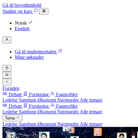
Gå til hovedinnhold
Studier
og kurs
Norsk
English
Gå til studentportalen
Mine søknader
Forsiden
Debatt
Forskning
Fagprofiler
Ledelse
Samfunn
Økonomi
Næringsliv
Alle temaer
Debatt
Forskning
Fagprofiler
Ledelse
Samfunn
Økonomi
Næringsliv
Alle temaer
Tema
Ledelse
Samfunn
Økonomi
Næringsliv
Alle temaer