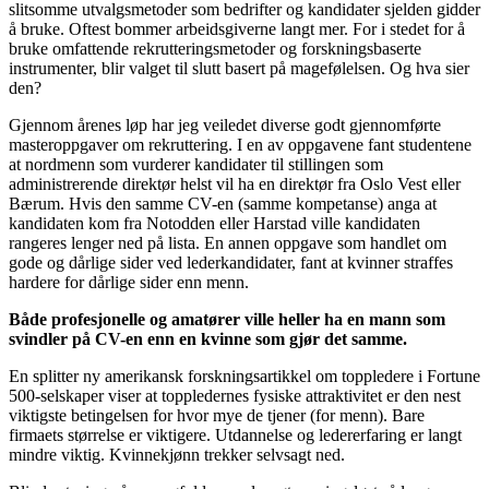
slitsomme utvalgsmetoder som bedrifter og kandidater sjelden gidder
å bruke. Oftest bommer arbeidsgiverne langt mer. For i stedet for å
bruke omfattende rekrutteringsmetoder og forskningsbaserte
instrumenter, blir valget til slutt basert på magefølelsen. Og hva sier
den?
Gjennom årenes løp har jeg veiledet diverse godt gjennomførte
masteroppgaver om rekruttering. I en av oppgavene fant studentene
at nordmenn som vurderer kandidater til stillingen som
administrerende direktør helst vil ha en direktør fra Oslo Vest eller
Bærum. Hvis den samme CV-en (samme kompetanse) anga at
kandidaten kom fra Notodden eller Harstad ville kandidaten
rangeres lenger ned på lista. En annen oppgave som handlet om
gode og dårlige sider ved lederkandidater, fant at kvinner straffes
hardere for dårlige sider enn menn.
Både profesjonelle og amatører ville heller ha en mann som
svindler på CV-en enn en kvinne som gjør det samme.
En splitter ny amerikansk forskningsartikkel om toppledere i Fortune
500-selskaper viser at toppledernes fysiske attraktivitet er den nest
viktigste betingelsen for hvor mye de tjener (for menn). Bare
firmaets størrelse er viktigere. Utdannelse og ledererfaring er langt
mindre viktig. Kvinnekjønn trekker selvsagt ned.