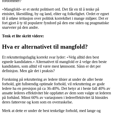
fordommer?
«Mangfold» er et sterkt politisert ord. Det får en til å tenke på
etnisitet, likestilling, by og land, eliter og folkelighet. Ordet er egnet
til å utløse irritasjon over politisk korrekthet i mange miljøer. Det er
fort gjort å ty til populære fyndord på den ene siden og pragmatiske
snarveier på den andre.
Tenk et lite skritt videre:
Hva er alternativet til mangfold?
Et rekrutteringsfaglig korrekt svar lyder: «Velg alltid den best
egnede kandidaten.» Alternativet til mangfold er å velge den beste
kandidaten, som alltid vil være mest lønnsomt. Sånn er det per
definisjon. Men går det i praksis?
Forskning på rekruttering av ledere tilsier at under de aller beste
forhold, gitt fullstendig optimale forhold, vil rekruttering av gode
ledere ha en presisjon på ca 36-40%. Det betyr at i beste fall 40% av
ansatte lederes effektivitet ble oppfattet av dem som valgte ut lederen
på forhånd. Minst 60% av variasjonen i ledereffektivitet lå hinsides
deres fatteevne og kom som en overraskelse.
Merk at dette er under de best tenkelige forhold, med lange og