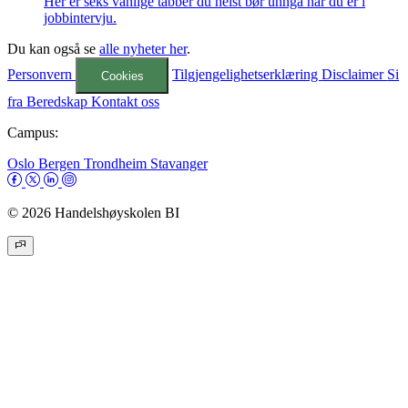
Her er seks vanlige tabber du helst bør unngå når du er i
jobbintervju.
Du kan også se
alle nyheter her
.
Personvern
Tilgjengelighetserklæring
Disclaimer
Si
Cookies
fra
Beredskap
Kontakt oss
Campus:
Oslo
Bergen
Trondheim
Stavanger
© 2026 Handelshøyskolen BI