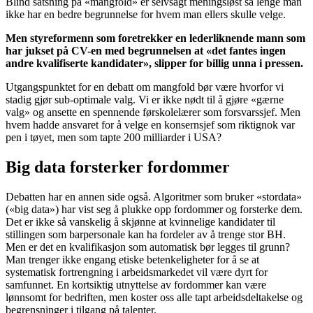
Blind satsning på «mangfold» er selvsagt meningsløst så lenge man
ikke har en bedre begrunnelse for hvem man ellers skulle velge.
Men styreformenn som foretrekker en lederliknende mann som
har jukset på CV-en med begrunnelsen at «det fantes ingen
andre kvalifiserte kandidater», slipper for billig unna i pressen.
Utgangspunktet for en debatt om mangfold bør være hvorfor vi
stadig gjør sub-optimale valg. Vi er ikke nødt til å gjøre «gærne
valg» og ansette en spennende førskolelærer som forsvarssjef. Men
hvem hadde ansvaret for å velge en konsernsjef som riktignok var
pen i tøyet, men som tapte 200 milliarder i USA?
Big data forsterker fordommer
Debatten har en annen side også. Algoritmer som bruker «stordata»
(«big data») har vist seg å plukke opp fordommer og forsterke dem.
Det er ikke så vanskelig å skjønne at kvinnelige kandidater til
stillingen som barpersonale kan ha fordeler av å trenge stor BH.
Men er det en kvalifikasjon som automatisk bør legges til grunn?
Man trenger ikke engang etiske betenkeligheter for å se at
systematisk fortrengning i arbeidsmarkedet vil være dyrt for
samfunnet. En kortsiktig utnyttelse av fordommer kan være
lønnsomt for bedriften, men koster oss alle tapt arbeidsdeltakelse og
begrensninger i tilgang på talenter.