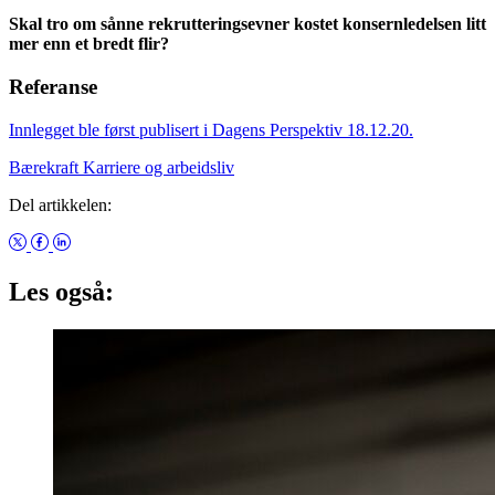
Skal tro om sånne rekrutteringsevner kostet konsernledelsen litt
mer enn et bredt flir?
Referanse
Innlegget ble først publisert i Dagens Perspektiv 18.12.20.
Bærekraft
Karriere og arbeidsliv
Del artikkelen:
Les også: