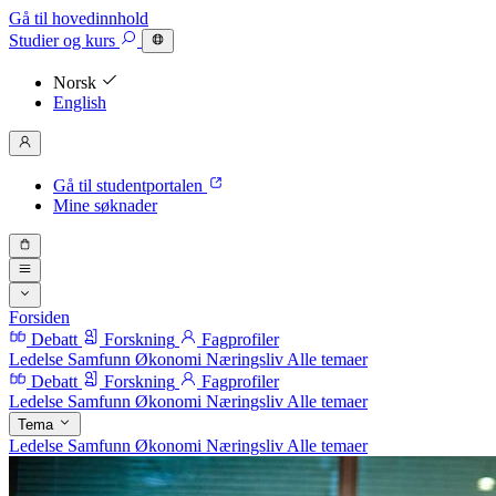
Gå til hovedinnhold
Studier
og kurs
Norsk
English
Gå til studentportalen
Mine søknader
Forsiden
Debatt
Forskning
Fagprofiler
Ledelse
Samfunn
Økonomi
Næringsliv
Alle temaer
Debatt
Forskning
Fagprofiler
Ledelse
Samfunn
Økonomi
Næringsliv
Alle temaer
Tema
Ledelse
Samfunn
Økonomi
Næringsliv
Alle temaer