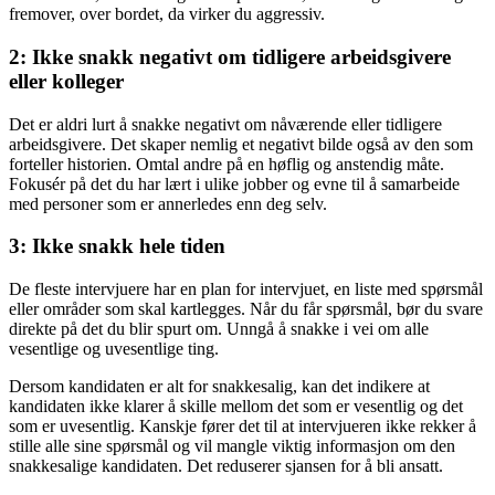
fremover, over bordet, da virker du aggressiv.
2: Ikke snakk negativt om tidligere arbeidsgivere
eller kolleger
Det er aldri lurt å snakke negativt om nåværende eller tidligere
arbeidsgivere. Det skaper nemlig et negativt bilde også av den som
forteller historien. Omtal andre på en høflig og anstendig måte.
Fokusér på det du har lært i ulike jobber og evne til å samarbeide
med personer som er annerledes enn deg selv.
3: Ikke snakk hele tiden
De fleste intervjuere har en plan for intervjuet, en liste med spørsmål
eller områder som skal kartlegges. Når du får spørsmål, bør du svare
direkte på det du blir spurt om. Unngå å snakke i vei om alle
vesentlige og uvesentlige ting.
Dersom kandidaten er alt for snakkesalig, kan det indikere at
kandidaten ikke klarer å skille mellom det som er vesentlig og det
som er uvesentlig. Kanskje fører det til at intervjueren ikke rekker å
stille alle sine spørsmål og vil mangle viktig informasjon om den
snakkesalige kandidaten. Det reduserer sjansen for å bli ansatt.