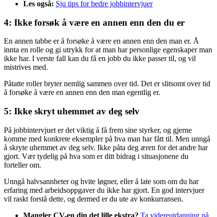
Les også:
Sju tips for bedre jobbintervjuer
4: Ikke forsøk å være en annen enn den du er
En annen tabbe er å forsøke å være en annen enn den man er. Å
innta en rolle og gi utrykk for at man har personlige egenskaper man
ikke har. I verste fall kan du få en jobb du ikke passer til, og vil
mistrives med.
Påtatte roller bryter nemlig sammen over tid. Det er slitsomt over tid
å forsøke å være en annen enn den man egentlig er.
5: Ikke skryt uhemmet av deg selv
På jobbintervjuet er det viktig å få frem sine styrker, og gjerne
komme med konkrete eksempler på hva man har fått til. Men unngå
å skryte uhemmet av deg selv. Ikke påta deg æren for det andre har
gjort. Vær tydelig på hva som er ditt bidrag i situasjonene du
forteller om.
Unngå halvsannheter og hvite løgner, eller å late som om du har
erfaring med arbeidsoppgaver du ikke har gjort. En god intervjuer
vil raskt forstå dette, og dermed er du ute av konkurransen.
Mangler CV-en din det lille ekstra?
Ta videreutdanning på