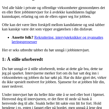
Ved alle både i private og offentlige virksomheter gjennomføres det
en eller flere jobbintervjuer for å avdekke kandidatens faglige
kunnskaper, erfaring og om de ellers egner seg for jobben.
Ofte kan det være liten forskjell mellom kandidatene og små tabber
kan kanskje være det som vipper avgjørelsen i din disfavør.
Ansette folk?
Rekruttering, intervjuteknikker og nyansattes
læringsprosesser
Her er seks utbredte tabber du bør unngå i jobbintervjuet.
1: Å stille uforberedt
Du bør unngå er å stille uforberedt, tenke at dette går bra, dette tar
jeg på sparket. Intervjuerne merker fort om du har satt deg inn i
virksomheten og jobben du har søkt på. Har du ikke gjort det, virker
du ikke spesielt motivert for jobben. Sjansene for at jobben blir din,
raser nedover.
Under intervjuet bør du heller ikke sitte å se ned eller bort i hjørnet.
Henvend deg til intervjueren, er det flere til stede så husk å
henvende deg til alle. Snakk heller litt sakte enn litt for fort. Hold
hendene i ro, enten i fanget eller på bordet, men unngå å lene deg