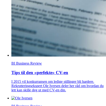
BI Business Review
Tips til den «perfekte» CV-en
I 2015 vil konkurransen om ledige stillinger bli hardere.
Rekrutteringsekspert Ole Iversen deler her råd om hvordan du
lett kan skille deg ut med CV-en din.