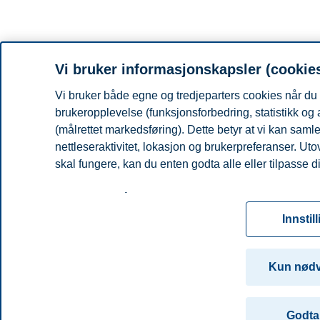
Vi bruker informasjonskapsler (cookie
Vi bruker både egne og tredjeparters cookies når du 
brukeropplevelse (funksjonsforbedring, statistikk og
(målrettet markedsføring). Dette betyr at vi kan sam
nettleseraktivitet, lokasjon og brukerpreferanser. Ut
skal fungere, kan du enten godta alle eller tilpasse d
Les mer om våre informasjonskapsler, hvilke opplysni
for informasjonskapsler. Du kan når som helst endre el
Innstil
ved å klikke på «Cookies» nederst på nettsiden vår.
For mer informasjon, se vår
cookie-erklæring
Kun nød
Godta 