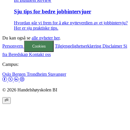
BI Business Review
Sju tips for bedre jobbintervjuer
Hvordan går vi frem for å øke nytteverdien av et jobbintervju?
Her er sju praktiske tips.
Du kan også se
alle nyheter her
.
Personvern
Tilgjengelighetserklæring
Disclaimer
Si
Cookies
fra
Beredskap
Kontakt oss
Campus:
Oslo
Bergen
Trondheim
Stavanger
© 2026 Handelshøyskolen BI