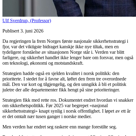
Ulf Sverdrup,
(Professor)
Publisert 3. juni 2026
Da regjeringen la frem Norges første nasjonale sikkerhetsstrategi i
fjor, var det viktigste bidraget kanskje ikke nye tiltak, men en
tydeligere forståelse av situasjonen Norge står i. Verden var blitt
farligere, og sikkerhet handlet ikke lenger bare om forsvar, men også
om teknologi, økonomi og motstandskraft.
Strategien hadde også en sjelden kvalitet i norsk politikk: den
prioriterte. I stedet for å favne alt, løftet den frem tre overordnede
mål. Den var kort og tilgjengelig, og den unngikk å bli et politisk
juletre der alle departementer fikk hengt på sine prioriteringer.
Strategien fikk med rette ros. Dokumentet endret hvordan vi snakker
om sikkerhetspolitikk. Før 2025 var begrepet «nasjonal
sikkerhetsstrategi» knapt synlig i norsk offentlighet. I løpet av ett år
er det omtalt nær tusen ganger i norske medier.
Men verden har endret seg raskere enn mange forestilte seg.