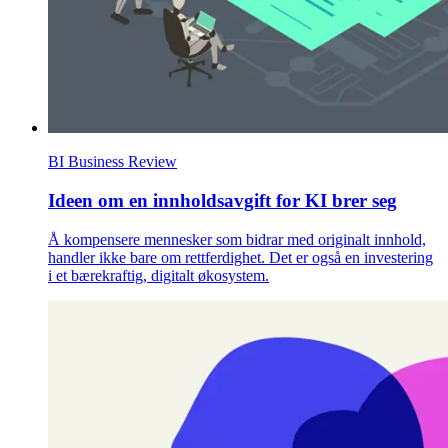
BI Business Review
Ideen om en innholdsavgift for KI brer seg
Å kompensere mennesker som bidrar med originalt innhold,
handler ikke bare om rettferdighet. Det er også en investering
i et bærekraftig, digitalt økosystem.