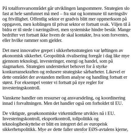
På totalforsvarsområdet går utviklingen langsommere. Strategien slo
fast at hele samfunnet må med – fra stat og kommune til næringsliv
og frivillighet. Offentlig sektor er gradvis blitt mer oppmerksom på
oppgaven, men koblingen til privat sektor er fortsatt svak. Viljen til å
bidra er til stede i næringslivet, men systemiske hindre består. Mange
bedrifter vet fortsatt ikke hvem de skal kontakte, hva som forventes,
eller hvilke rammer som gjelder.
Det mest innovative grepet i sikkerhetsstrategien var løftingen av
økonomisk sikkerhet. Geopolitisk rivalisering foregår i dag like mye
gjennom teknologi, investeringer, energi og handel, som på
slagmarken. Strategien understreket behovet for å styrke
konkurransekraften og redusere strategiske sårbarheter. Likevel er
dette området der avstanden mellom analyse og handling fortsatt er
størst. For eksempel venter vi fortsatt på nye regler for
investeringskontroll.
Vanskene handler om ressurser og ansvarsdeling, og koordinering
innad i forvaltningen. Men det handler også om forholdet til EU.
De viktigste, geoøkonomiske virkemidlene utvikles nå i EU.
Investeringskontroll, eksportkontroll, tollpolitikk og
teknologibeskyttelse er blitt en integrert del av europeisk
sikkerhetspolitikk. Mye av dette faller utenfor EØS-avtalens kjerne,