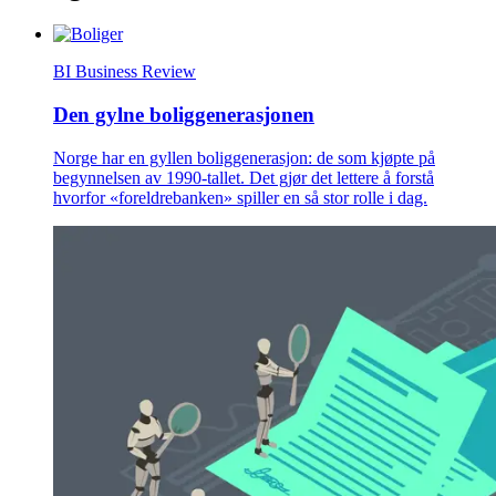
BI Business Review
Den gylne boliggenerasjonen
Norge har en gyllen boliggenerasjon: de som kjøpte på
begynnelsen av 1990-tallet. Det gjør det lettere å forstå
hvorfor «foreldrebanken» spiller en så stor rolle i dag.