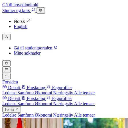
Gå til hovedinnhold
Studier
og kurs
Norsk
English
Gå til studentportalen
Mine søknader
Forsiden
Debatt
Forskning
Fagprofiler
Ledelse
Samfunn
Økonomi
Næringsliv
Alle temaer
Debatt
Forskning
Fagprofiler
Ledelse
Samfunn
Økonomi
Næringsliv
Alle temaer
Tema
Ledelse
Samfunn
Økonomi
Næringsliv
Alle temaer