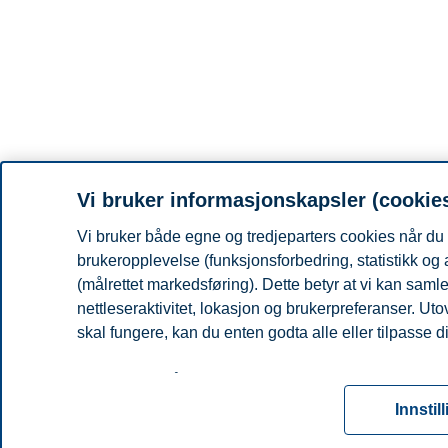
Vi bruker informasjonskapsler (cookie
Vi bruker både egne og tredjeparters cookies når du 
brukeropplevelse (funksjonsforbedring, statistikk og
(målrettet markedsføring). Dette betyr at vi kan sam
nettleseraktivitet, lokasjon og brukerpreferanser. Ut
skal fungere, kan du enten godta alle eller tilpasse d
Les mer om våre informasjonskapsler, hvilke opplysni
for informasjonskapsler. Du kan når som helst endre el
Innstil
ved å klikke på «Cookies» nederst på nettsiden vår.