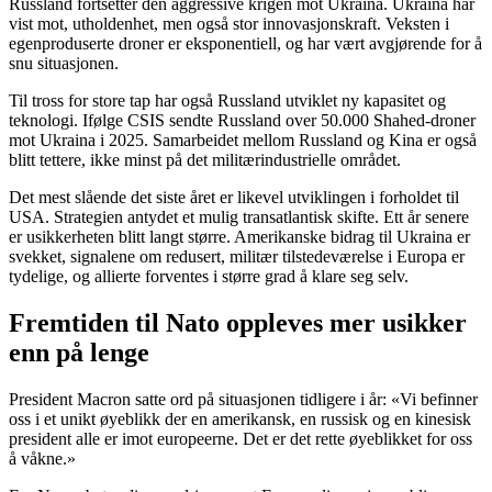
Russland fortsetter den aggressive krigen mot Ukraina. Ukraina har
vist mot, utholdenhet, men også stor innovasjonskraft. Veksten i
egenproduserte droner er eksponentiell, og har vært avgjørende for å
snu situasjonen.
Til tross for store tap har også Russland utviklet ny kapasitet og
teknologi. Ifølge CSIS sendte Russland over 50.000 Shahed-droner
mot Ukraina i 2025. Samarbeidet mellom Russland og Kina er også
blitt tettere, ikke minst på det militærindustrielle området.
Det mest slående det siste året er likevel utviklingen i forholdet til
USA. Strategien antydet et mulig transatlantisk skifte. Ett år senere
er usikkerheten blitt langt større. Amerikanske bidrag til Ukraina er
svekket, signalene om redusert, militær tilstedeværelse i Europa er
tydelige, og allierte forventes i større grad å klare seg selv.
Fremtiden til Nato oppleves mer usikker
enn på lenge
President Macron satte ord på situasjonen tidligere i år: «Vi befinner
oss i et unikt øyeblikk der en amerikansk, en russisk og en kinesisk
president alle er imot europeerne. Det er det rette øyeblikket for oss
å våkne.»