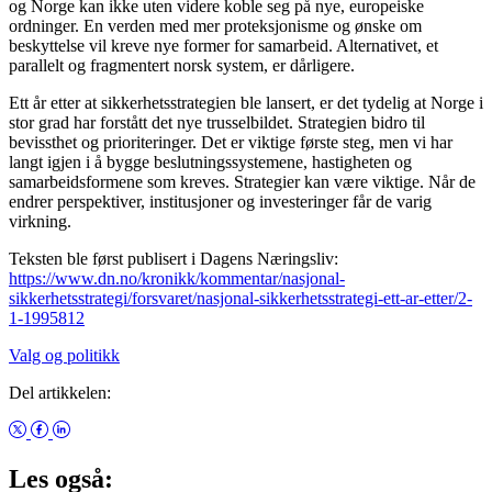
og Norge kan ikke uten videre koble seg på nye, europeiske
ordninger. En verden med mer proteksjonisme og ønske om
beskyttelse vil kreve nye former for samarbeid. Alternativet, et
parallelt og fragmentert norsk system, er dårligere.
Ett år etter at sikkerhetsstrategien ble lansert, er det tydelig at Norge i
stor grad har forstått det nye trusselbildet. Strategien bidro til
bevissthet og prioriteringer. Det er viktige første steg, men vi har
langt igjen i å bygge beslutningssystemene, hastigheten og
samarbeidsformene som kreves. Strategier kan være viktige. Når de
endrer perspektiver, institusjoner og investeringer får de varig
virkning.
Teksten ble først publisert i Dagens Næringsliv:
https://www.dn.no/kronikk/kommentar/nasjonal-
sikkerhetsstrategi/forsvaret/nasjonal-sikkerhetsstrategi-ett-ar-etter/2-
1-1995812
Valg og politikk
Del artikkelen:
Les også: