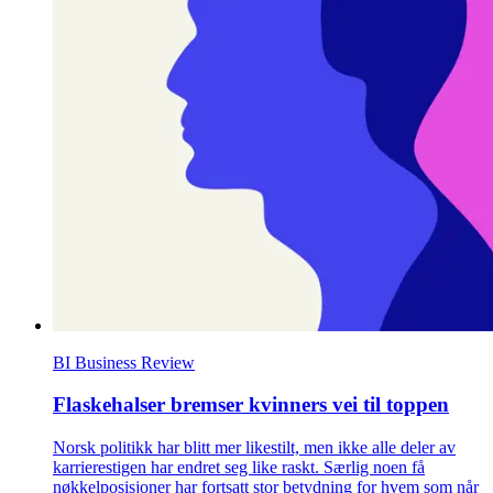
BI Business Review
Flaskehalser bremser kvinners vei til toppen
Norsk politikk har blitt mer likestilt, men ikke alle deler av
karrierestigen har endret seg like raskt. Særlig noen få
nøkkelposisjoner har fortsatt stor betydning for hvem som når