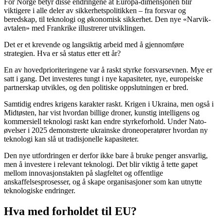
For Norge betyr disse endringene at Europa-dimensjonen blir
viktigere i alle deler av sikkerhetspolitikken – fra forsvar og
beredskap, til teknologi og økonomisk sikkerhet. Den nye «Narvik-
avtalen» med Frankrike illustrerer utviklingen.
Det er et krevende og langsiktig arbeid med å gjennomføre
strategien. Hva er så status etter ett år?
En av hovedprioriteringene var å raskt styrke forsvarsevnen. Mye er
satt i gang. Det investeres tungt i nye kapasiteter, nye, europeiske
partnerskap utvikles, og den politiske oppslutningen er bred.
Samtidig endres krigens karakter raskt. Krigen i Ukraina, men også i
Midtøsten, har vist hvordan billige droner, kunstig intelligens og
kommersiell teknologi raskt kan endre styrkeforhold. Under Nato-
øvelser i 2025 demonstrerte ukrainske droneoperatører hvordan ny
teknologi kan slå ut tradisjonelle kapasiteter.
Den nye utfordringen er derfor ikke bare å bruke penger ansvarlig,
men å investere i relevant teknologi. Det blir viktig å tette gapet
mellom innovasjonstakten på slagfeltet og offentlige
anskaffelsesprosesser, og å skape organisasjoner som kan utnytte
teknologiske endringer.
Hva med forholdet til EU?