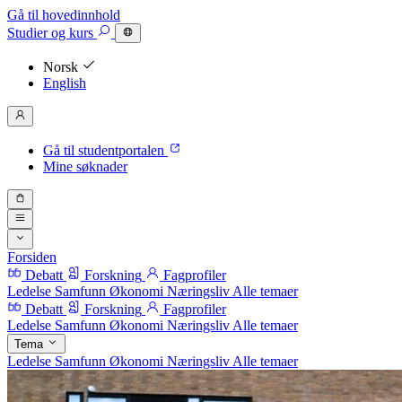
Gå til hovedinnhold
Studier
og kurs
Norsk
English
Gå til studentportalen
Mine søknader
Forsiden
Debatt
Forskning
Fagprofiler
Ledelse
Samfunn
Økonomi
Næringsliv
Alle temaer
Debatt
Forskning
Fagprofiler
Ledelse
Samfunn
Økonomi
Næringsliv
Alle temaer
Tema
Ledelse
Samfunn
Økonomi
Næringsliv
Alle temaer