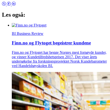
Les også:
BI Business Review
Finn.no og Flytoget begeistrer kundene
Finn.no og Flytoget har begge Norges mest fornøyde kunder,
og vinner Kundetilfredshetsprisen 2017. Det viser årets
undersøkelse fra forskningsprosjektet Norsk Kundebarometer
ved Handelshøyskolen BI.