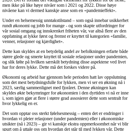
men ikke på like høye nivåer som i 2021 og 2022. Disse høye
nivåene kan vi dermed kanskje anse som en «pandemieffekt».
Under en helsemessig unntakstilstand – som også innebar usikkerhet
rundt økonomi og jobb for mange - og som skapte utfordringer for
vår sosial omgang og innskrenket friheten vår, var altså flere av den
oppfatning at lykke først og fremst er knyttet til kategorien «familie,
venner, relasjoner og kjærlighet».
Dette kan skyldes at en betydelig andel av befolkningen erfarte både
større glede og smerte knyttet til sosiale relasjoner under pandemien,
og slik følte på hvilken særskilt betydning disse aspektene ved livet
har for deres lykke. Dette må det forskes videre på.
Økonomi og arbeid har gjennom hele perioden hatt lav oppslutning
som det mest betydningsfulle for lykken, men vi ser en økning nå i
2023, særlig sammenlignet med fjoråret. Denne økningen kan
skyldes økte bekymringer for økonomien i den dyrtiden vi nå er inne
i, som igjen gjør at flere i større grad assosierer dette som sentralt for
hvor lykkelig en er.
Det som opptar oss sterkt følelsesmessig – enten det er endringer i
hvordan vi pleier relasjoner (under pandemien) eller i økonomiske
utsikter (nå i 2023) – gir vi kanskje ekstra oppmerksomhet når vi blir
spurt om å uttale oss om hvordan det står til med lykken vår. Dette