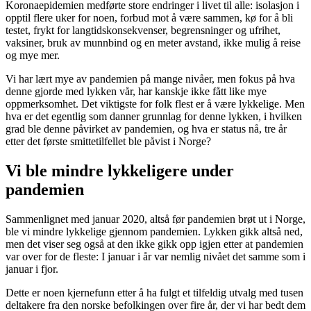
Koronaepidemien medførte store endringer i livet til alle: isolasjon i
opptil flere uker for noen, forbud mot å være sammen, kø for å bli
testet, frykt for langtidskonsekvenser, begrensninger og ufrihet,
vaksiner, bruk av munnbind og en meter avstand, ikke mulig å reise
og mye mer.
Vi har lært mye av pandemien på mange nivåer, men fokus på hva
denne gjorde med lykken vår, har kanskje ikke fått like mye
oppmerksomhet. Det viktigste for folk flest er å være lykkelige. Men
hva er det egentlig som danner grunnlag for denne lykken, i hvilken
grad ble denne påvirket av pandemien, og hva er status nå, tre år
etter det første smittetilfellet ble påvist i Norge?
Vi ble mindre lykkeligere under
pandemien
Sammenlignet med januar 2020, altså før pandemien brøt ut i Norge,
ble vi mindre lykkelige gjennom pandemien. Lykken gikk altså ned,
men det viser seg også at den ikke gikk opp igjen etter at pandemien
var over for de fleste: I januar i år var nemlig nivået det samme som i
januar i fjor.
Dette er noen kjernefunn etter å ha fulgt et tilfeldig utvalg med tusen
deltakere fra den norske befolkingen over fire år, der vi har bedt dem