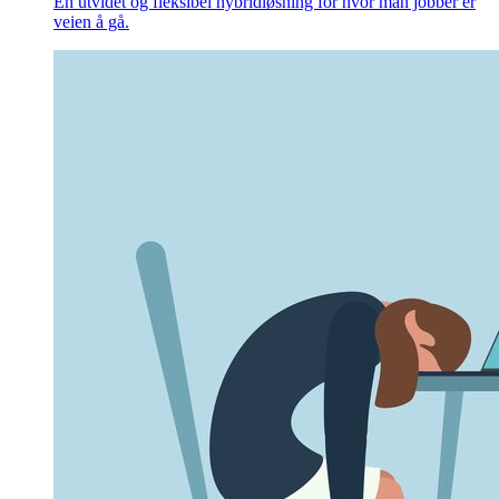
En utvidet og fleksibel hybridløsning for hvor man jobber er
veien å gå.