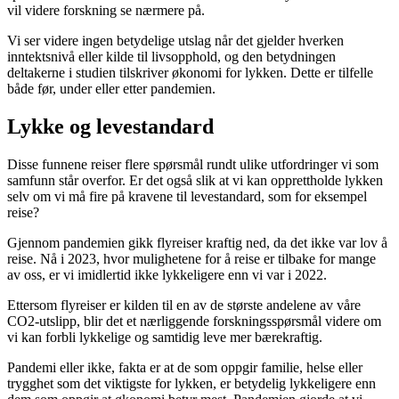
vil videre forskning se nærmere på.
Vi ser videre ingen betydelige utslag når det gjelder hverken
inntektsnivå eller kilde til livsopphold, og den betydningen
deltakerne i studien tilskriver økonomi for lykken. Dette er tilfelle
både før, under eller etter pandemien.
Lykke og levestandard
Disse funnene reiser flere spørsmål rundt ulike utfordringer vi som
samfunn står overfor. Er det også slik at vi kan opprettholde lykken
selv om vi må fire på kravene til levestandard, som for eksempel
reise?
Gjennom pandemien gikk flyreiser kraftig ned, da det ikke var lov å
reise. Nå i 2023, hvor mulighetene for å reise er tilbake for mange
av oss, er vi imidlertid ikke lykkeligere enn vi var i 2022.
Ettersom flyreiser er kilden til en av de største andelene av våre
CO2-utslipp, blir det et nærliggende forskningsspørsmål videre om
vi kan forbli lykkelige og samtidig leve mer bærekraftig.
Pandemi eller ikke, fakta er at de som oppgir familie, helse eller
trygghet som det viktigste for lykken, er betydelig lykkeligere enn