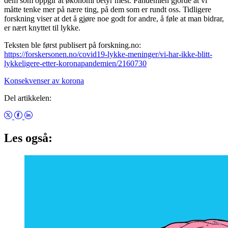
dem som oppgir at økonomi betyr mest. Pandemien gjorde at vi
måtte tenke mer på nære ting, på dem som er rundt oss. Tidligere
forskning viser at det å gjøre noe godt for andre, å føle at man bidrar,
er nært knyttet til lykke.
Teksten ble først publisert på forskning.no:
https://forskersonen.no/covid19-lykke-meninger/vi-har-ikke-blitt-
lykkeligere-etter-koronapandemien/2160730
Konsekvenser av korona
Del artikkelen:
Les også: