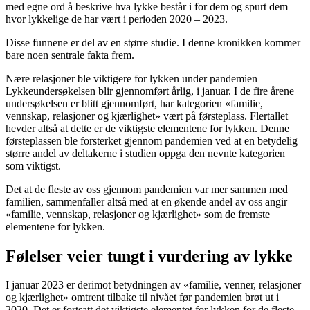
med egne ord å beskrive hva lykke består i for dem og spurt dem
hvor lykkelige de har vært i perioden 2020 – 2023.
Disse funnene er del av en større studie. I denne kronikken kommer
bare noen sentrale fakta frem.
Nære relasjoner ble viktigere for lykken under pandemien
Lykkeundersøkelsen blir gjennomført årlig, i januar. I de fire årene
undersøkelsen er blitt gjennomført, har kategorien «familie,
vennskap, relasjoner og kjærlighet» vært på førsteplass. Flertallet
hevder altså at dette er de viktigste elementene for lykken. Denne
førsteplassen ble forsterket gjennom pandemien ved at en betydelig
større andel av deltakerne i studien oppga den nevnte kategorien
som viktigst.
Det at de fleste av oss gjennom pandemien var mer sammen med
familien, sammenfaller altså med at en økende andel av oss angir
«familie, vennskap, relasjoner og kjærlighet» som de fremste
elementene for lykken.
Følelser veier tungt i vurdering av lykke
I januar 2023 er derimot betydningen av «familie, venner, relasjoner
og kjærlighet» omtrent tilbake til nivået før pandemien brøt ut i
2020. Det er fortsatt det viktigste elementet for lykken for de fleste,