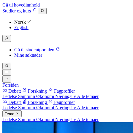
Gå til hovedinnhold
Studier
og kurs
Norsk
English
Gå til studentportalen
Mine søknader
Forsiden
Debatt
Forskning
Fagprofiler
Ledelse
Samfunn
Økonomi
Næringsliv
Alle temaer
Debatt
Forskning
Fagprofiler
Ledelse
Samfunn
Økonomi
Næringsliv
Alle temaer
Tema
Ledelse
Samfunn
Økonomi
Næringsliv
Alle temaer