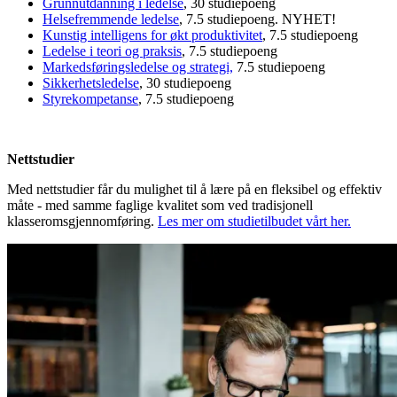
Grunnutdanning i ledelse
, 30 studiepoeng
Helsefremmende ledelse
, 7.5 studiepoeng. NYHET!
Kunstig intelligens for økt produktivitet
, 7.5 studiepoeng
Ledelse i teori og praksis
, 7.5 studiepoeng
Markedsføringsledelse og strategi,
7.5 studiepoeng
Sikkerhetsledelse
, 30 studiepoeng
Styrekompetanse
, 7.5 studiepoeng
Nettstudier
Med nettstudier får du mulighet til å lære på en fleksibel og effektiv
måte - med samme faglige kvalitet som ved tradisjonell
klasseromsgjennomføring.
Les mer om studietilbudet vårt her.