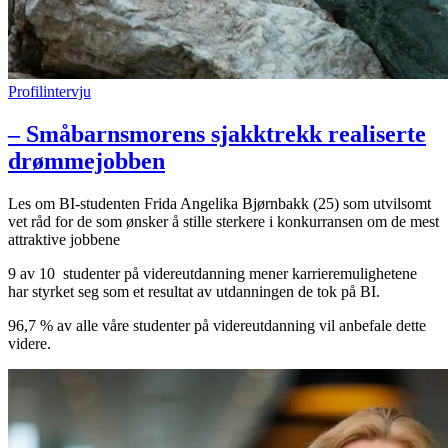
Profilintervju
– Småbarnsmorens sjakktrekk realiserte
drømmejobben
Les om BI-studenten Frida Angelika Bjørnbakk (25) som utvilsomt
vet råd for de som ønsker å stille sterkere i konkurransen om de mest
attraktive jobbene
9 av 10
studenter på videreutdanning mener karrieremulighetene
har styrket seg som et resultat av utdanningen de tok på BI.
96,7 %
av alle våre studenter på videreutdanning vil anbefale dette
videre.