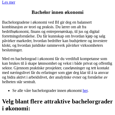
Les mer
Bachelor innen økonomi
Bachelorgradene i økonomi ved BI gir deg en balansert
kombinasjon av teori og praksis. Du lærer om alt fra
bedriftsøkonomi, finans og entreprenørskap, til jus og digital
forretningsforståelse. Du får kunnskap om hvordan kjøp og salg
påvirker markeder, hvordan bedrifter kan budsjettere og investere
klokt, og hvordan juridiske rammeverk påvirker virksomheters
beslutninger.
Med en bachelorgrad i økonomi får du verdifull kompetanse som
kan brukes til å skape lønnsomhet og vekst i både privat og offentlig
sektor. Gjennom praktiske prosjekter, caseløsninger og tett kontakt
med næringslivet får du erfaringer som gjør deg klar til å ta ansvar
og bidra aktivt i arbeidslivet, der analytiske evner og forståelse av
helheten står sentralt.
Se alle våre bachelorgrader innen økonomi
her
.
Velg blant flere attraktive bachelorgrader
i økonomi: