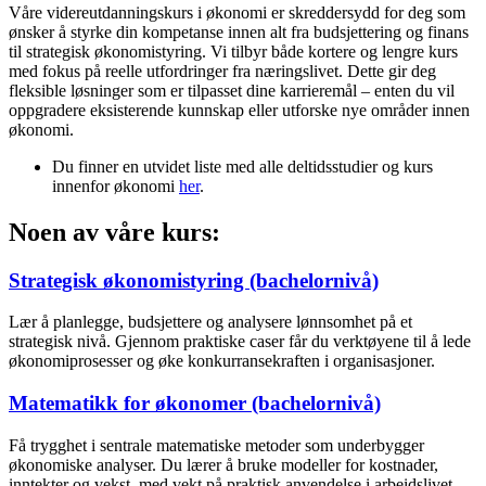
Våre videreutdanningskurs i økonomi er skreddersydd for deg som
ønsker å styrke din kompetanse innen alt fra budsjettering og finans
til strategisk økonomistyring. Vi tilbyr både kortere og lengre kurs
med fokus på reelle utfordringer fra næringslivet. Dette gir deg
fleksible løsninger som er tilpasset dine karrieremål – enten du vil
oppgradere eksisterende kunnskap eller utforske nye områder innen
økonomi.
Du finner en utvidet liste med alle deltidsstudier og kurs
innenfor økonomi
her
.
Noen av våre kurs:
Strategisk økonomistyring (bachelornivå)
Lær å planlegge, budsjettere og analysere lønnsomhet på et
strategisk nivå. Gjennom praktiske caser får du verktøyene til å lede
økonomiprosesser og øke konkurransekraften i organisasjoner.
Matematikk for økonomer (bachelornivå)
Få trygghet i sentrale matematiske metoder som underbygger
økonomiske analyser. Du lærer å bruke modeller for kostnader,
inntekter og vekst, med vekt på praktisk anvendelse i arbeidslivet.