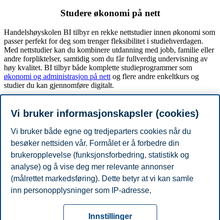
Studere økonomi på nett
Handelshøyskolen BI tilbyr en rekke nettstudier innen økonomi som
passer perfekt for deg som trenger fleksibilitet i studiehverdagen.
Med nettstudier kan du kombinere utdanning med jobb, familie eller
andre forpliktelser, samtidig som du får fullverdig undervisning av
høy kvalitet. BI tilbyr både komplette studieprogrammer som
økonomi og administrasjon på nett
og flere andre enkeltkurs og
studier du kan gjennomføre digitalt.
Se alle våre
nettstudier her
.
Vi bruker informasjonskapsler (cookies)
Økonomiforskning på BI
Vi bruker både egne og tredjeparters cookies når du
Institutt for samfunnsøkonomi
er et anerkjent fagmiljø i Europa, med
besøker nettsiden vår. Formålet er å forbedre din
nyskapende forskning og undervisning innen økonomi. Studentene
brukeropplevelse (funksjonsforbedring, statistikk og
får tilgang til et internasjonalt nettverk og et kunnskapsmiljø i
toppklasse. Du kan lese mer om forskningsområder og hvordan du
analyse) og å vise deg mer relevante annonser
kan ta en PhD i økonomi her:
(målrettet markedsføring). Dette betyr at vi kan samle
inn personopplysninger som IP-adresse,
PhD in Economics
nettleseraktivitet, lokasjon og brukerpreferanser. Utover
Personvern
Tilgjengelighetserklæring
Disclaimer
Si
cookies som er nødvendige for at nettsiden skal
Cookies
Innstillinger