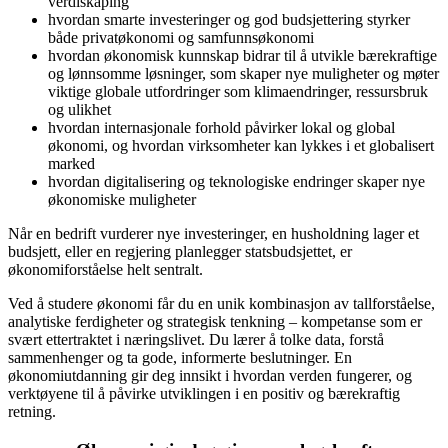
verdiskaping
hvordan smarte investeringer og god budsjettering styrker
både privatøkonomi og samfunnsøkonomi
hvordan økonomisk kunnskap bidrar til å utvikle bærekraftige
og lønnsomme løsninger, som skaper nye muligheter og møter
viktige globale utfordringer som klimaendringer, ressursbruk
og ulikhet
hvordan internasjonale forhold påvirker lokal og global
økonomi, og hvordan virksomheter kan lykkes i et globalisert
marked
hvordan digitalisering og teknologiske endringer skaper nye
økonomiske muligheter
Når en bedrift vurderer nye investeringer, en husholdning lager et
budsjett, eller en regjering planlegger statsbudsjettet, er
økonomiforståelse helt sentralt.
Ved å studere økonomi får du en unik kombinasjon av tallforståelse,
analytiske ferdigheter og strategisk tenkning – kompetanse som er
svært ettertraktet i næringslivet. Du lærer å tolke data, forstå
sammenhenger og ta gode, informerte beslutninger. En
økonomiutdanning gir deg innsikt i hvordan verden fungerer, og
verktøyene til å påvirke utviklingen i en positiv og bærekraftig
retning.